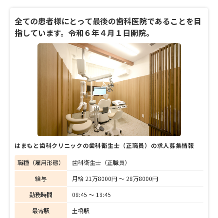
の使命として取り組んでいる高森院長に熱い
します。楽しみながらスキルアップできると
思いを聞いた。
いう「たかもり歯科医院」の働きやすさや、
全ての患者様にとって最後の歯科医院であることを目
戸谷さんの仕事のやりがいなど、ざっくばら
指しています。令和６年４月１日開院。
んに話を聞きました。
はまもと歯科クリニックの歯科衛生士（正職員）の求人募集情報
職種（雇用形態）
歯科衛生士（正職員）
給与
月給 21万8000円 〜 28万8000円
勤務時間
08:45 〜 18:45
最寄駅
土橋駅