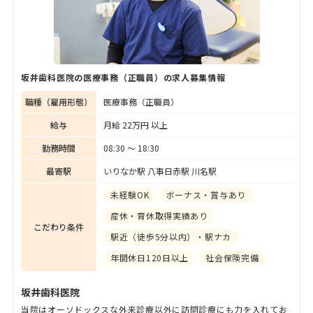
す。若手スタッフの代表として、平井さんに
入職後の感想や今後の目標などを聞きまし
た。
坂井歯科医院の医療事務（正職員）の求人募集情報
職種（雇用形態）
医療事務（正職員）
給与
月給 22万円 以上
勤務時間
08:30 〜 18:30
最寄駅
いりなか駅 八事日赤駅 川名駅
未経験OK
ボーナス・賞与あり
産休・育休取得実績あり
こだわり条件
駅近（徒歩5分以内）・駅ナカ
年間休日120日以上
社会保険完備
坂井歯科医院
当院はオーソドックスな外来診療以外に訪問診療にも力を入れてお