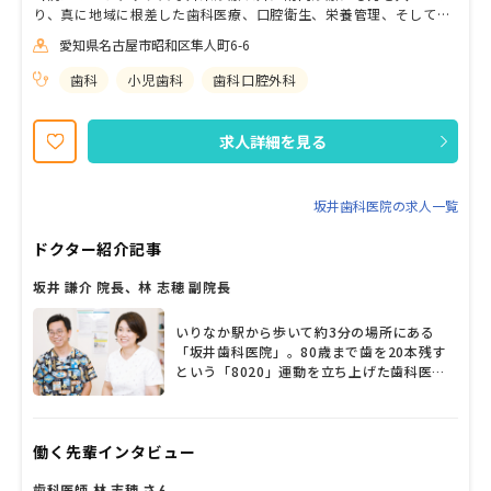
り、真に地域に根差した歯科医療、口腔衛生、栄養管理、そして歯
科の枠にとらわれない包括的な心と体のケアを目指しています。 地
愛知県名古屋市昭和区隼人町6-6
域の皆様の更なる期待に応えるべく、現在は歯科衛生士、管理栄養
士を絶賛募集中です。 在宅の患者様に綿密な口腔ケアや歯科治療、
歯科
小児歯科
歯科口腔外科
適切な栄養管理やアドバイスなど、堅実ながらも型にとらわれない
新しい仕事に挑戦してみませんか？ 特に管理栄養士さんには施設や
病院の中では経験できないキャリアを積んでいただけると思いま
求人詳細を見る
す。少しでも興味が湧いたらぜひ気軽にご相談を、当院のHPにもた
くさんの情報のせていますのでぜひご覧ください。
坂井歯科医院の求人一覧
ドクター紹介記事
坂井 謙介 院長、林 志穂 副院長
いりなか駅から歩いて約3分の場所にある
「坂井歯科医院」。80歳まで歯を20本残す
という「8020」運動を立ち上げた歯科医師
の一人である父の想いを引き継ぎ、2008年
に坂井謙介先生が院長に就任。林志穂副院長
が小児歯科を中心に診療している。地域に貢
働く先輩インタビュー
献したいという信念のもと日々診療に懸命に
取り組み、「患者さんを生涯にわたって診る
歯科医師 林 志穂 さん
ということを大切にしています」と坂井院長