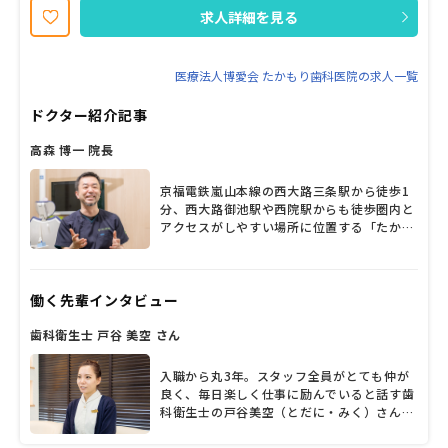
ますので、ご応募お待ちしております！ （※95%以上が見学から面
求人詳細を見る
接して採用）
医療法人博愛会 たかもり歯科医院の求人一覧
ドクター紹介記事
高森 博一 院長
京福電鉄嵐山本線の西大路三条駅から徒歩1
分、西大路御池駅や西院駅からも徒歩圏内と
アクセスがしやすい場所に位置する「たかも
り歯科医院」。高森博一院長が「来院しやす
い雰囲気のクリニックにしたい」との思いで
こだわった内装や設備が整い、アロマの香り
働く先輩インタビュー
が漂うアットホームな空間だ。この場所に惚
れ込み2010年に同院を開業した高森院長だ
歯科衛生士 戸谷 美空 さん
ったが、2年ほど前、歯科医師として行き詰
まりを感じ、葛藤を覚えていたのだと明か
す。それを打ち破ったのが「Keep28」とい
入職から丸3年。スタッフ全員がとても仲が
う言葉との出会いだった。28本、すべての歯
良く、毎日楽しく仕事に励んでいると話す歯
を保ったまま生涯を過ごすことをめざしてい
科衛生士の戸谷美空（とだに・みく）さん。
く言葉だが、それが容易ではないことは言う
風通しの良い職場で、若手の意見も積極的に
までもない。「Keep28」の発信を歯科医師
採用されるなどやりがいを持てる環境だと話