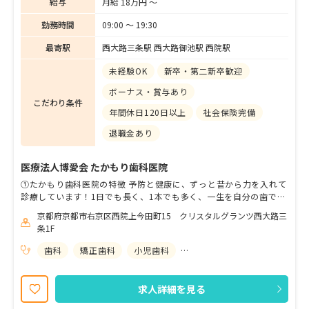
給与
月給 18万円 〜
勤務時間
09:00 〜 19:30
最寄駅
西大路三条駅 西大路御池駅 西院駅
未経験OK
新卒・第二新卒歓迎
ボーナス・賞与あり
こだわり条件
年間休日120日以上
社会保険完備
退職金あり
医療法人博愛会 たかもり歯科医院
①たかもり歯科医院の特徴 予防と健康に、ずっと昔から力を入れて
診療しています！1日でも長く、1本でも多く、一生を自分の歯で過
ごして欲しいそのために一度治療したら二度と治療しなくていいよ
京都府京都市右京区西院上今田町15 クリスタルグランツ西大路三
うに、お口の健康を守り続ける歯科医院を目指しています。 ②求め
条1F
る人物像 ・思いやりや、いつも笑顔でいるような方 ・周りとの協
調性、スピード感や状況判断に優れたり、全体を観る意識がある方
歯科
矯正歯科
小児歯科
歯科口腔外科
・ホスピタリティやお客様満足についても考える意識がある方 この
ような方が当院にフィットすると思います。 医院見学も行っており
ますので、ご応募お待ちしております！ （※95%以上が見学から面
求人詳細を見る
接して採用）