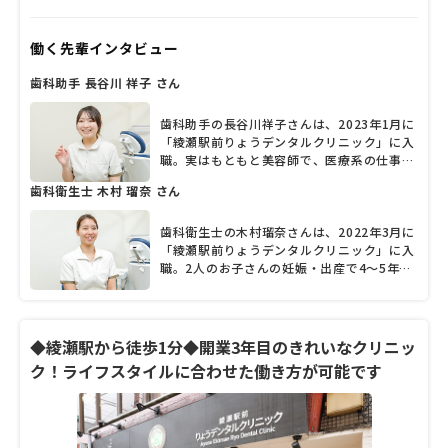
を積んできた秋元亮介院長だ。幅広い治療を
丁寧かつスピーディーにこなすスペシャリス
働く先輩インタビュー
トだが、四角四面に「秋元先生」ではなく
「りょう先生」と呼びたくなるような温かさ
歯科助手 長谷川 祥子 さん
も併せ持つ。初めて会う取材陣をおおらかに
受け入れながらも、「僕の声は拾いにくいん
ですよ」と録音機材の位置にまで心を配る一
歯科助手の長谷川祥子さんは、2023年1月に
面も印象的だった。相手の気持ちの動きを瞬
「綾瀬駅前りょうデンタルクリニック」に入
時にキャッチし、ユーモアを交えつつわかり
職。実はもともと美容師で、医療系の仕事は
やすい言葉を選んで話す姿に、日々患者とコ
未経験だったという長谷川さん。人と関わる
歯科衛生士 木村 瑠奈 さん
ミュニケーションを取る様子が垣間見えた。
ことが好きで、健康に携わる歯科助手の仕事
そんな秋元院長に診療にかける思いなどを詳
によってより多くの人の支えになりたいと、
しく聞いた。
異業種からの転職を決めたそうです。「先生
歯科衛生士の木村瑠奈さんは、2022年3月に
も先輩スタッフも優しく丁寧に、一から指導
「綾瀬駅前りょうデンタルクリニック」に入
してくださいます」と話す長谷川さんに、職
職。2人のお子さんの妊娠・出産で4～5年の
場の雰囲気や仕事のやりがいなどについて、
ブランクがありましたが、下のお子さんの保
お話を聞きました。
育園入園を機に、仕事を再開したそうです。
今は午前中のみの勤務だそうで、「柔軟な働
き方ができて、助かっています」と木村さ
◆綾瀬駅から徒歩1分◆開業3年目のきれいなクリニッ
ん。「スタッフみんな明るくて仲が良く、い
ク！ライフスタイルに合わせた働き方が可能です
つもにぎやかです」と話す木村さんに、職場
の雰囲気や仕事のやりがいなどについて、お
話を聞きました。