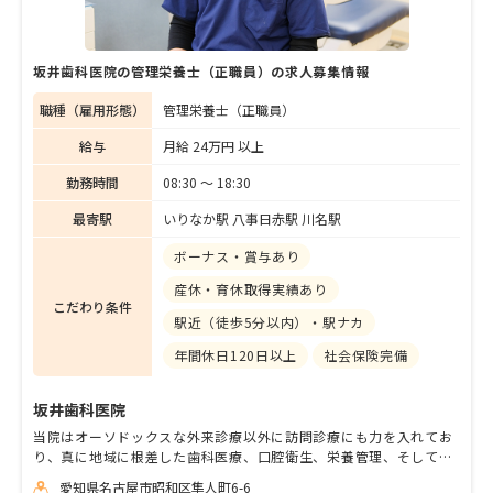
坂井歯科医院の管理栄養士（正職員）の求人募集情報
職種（雇用形態）
管理栄養士（正職員）
給与
月給 24万円 以上
勤務時間
08:30 〜 18:30
最寄駅
いりなか駅 八事日赤駅 川名駅
ボーナス・賞与あり
産休・育休取得実績あり
こだわり条件
駅近（徒歩5分以内）・駅ナカ
年間休日120日以上
社会保険完備
坂井歯科医院
当院はオーソドックスな外来診療以外に訪問診療にも力を入れてお
り、真に地域に根差した歯科医療、口腔衛生、栄養管理、そして歯
科の枠にとらわれない包括的な心と体のケアを目指しています。 地
愛知県名古屋市昭和区隼人町6-6