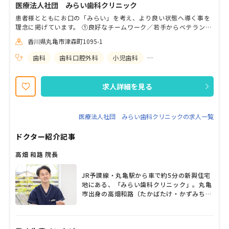
医療法人社団 みらい歯科クリニック
患者様とともにお口の「みらい」を考え、より良い状態へ導く事を
理念に掲げています。 ①良好なチームワーク／若手からベテランま
で、皆でサポートし合える環境です。 ②充実の研修制度／ “スタッ
香川県丸亀市津森町1095-1
フの自立” を目指し、希望に沿った研修を行っています。 ③独自の
福利厚生／ライフステージの異なるスタッフ全員の声を反映！ ④ペ
歯科
歯科口腔外科
小児歯科
矯正歯科
ーパーレス化／診察券アプリを導入し、カルテもタブレット端末で
管理しています。 ⑤徹底したコミュニケーション／正確な診断と明
確な説明につなげます。 ⑥幅広い年代が来院／小さなお子さんは常
求人詳細を見る
駐する保育士が預かり可能！ 地域に貢献する歯科医療人として、共
に成長したい方のご応募をお待ちしています！
医療法人社団 みらい歯科クリニックの求人一覧
ドクター紹介記事
高畑 和路 院長
JR予讃線・丸亀駅から車で約5分の新興住宅
地にある、「みらい歯科クリニック」。丸亀
市出身の高畑和路（たかばたけ・かずみち）
院長が、「地元に貢献したい」という想いで
2018年に開業したクリニックだ。歯科、歯
科口腔外科、小児歯科、矯正歯科と幅広い科