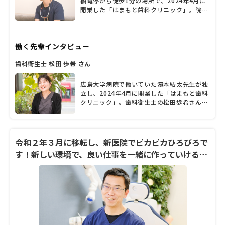
橋電停から徒歩1分の場所で、2024年4月に
開業した「はまもと歯科クリニック」。院内
はまるでデザイナーズホテルを思わせるスタ
イリッシュな内装で、一歩足を踏み入れると
モチベーションがぐんと上がる。歯科用CT
働く先輩インタビュー
やマイクロスコープなど先進的な機器を導入
しているのも特徴で、正確な診断と治療を追
歯科衛生士 松田 歩希 さん
求し患者の口の健康を守ることに努めてい
る。院長の濱本結太（はまもと・ゆうた）先
生は大学病院の歯周診療科で研鑽を積んでき
広島大学病院で働いていた濱本結太先生が独
た歯科医師。歯周病治療以外にも、一般の虫
立し、2024年4月に開業した「はまもと歯科
歯治療から入れ歯の作製、インプラント治療
クリニック」。歯科衛生士の松田歩希さん
まで幅広く対応する。「患者さんの歯を1本
は、濱本先生と歯科衛生士である奥さんとと
でも多く残し、生涯にわたって自分の歯でお
もに、広島大学病院で働いていたそうです。
いしいものを食べてもらいたい」と語る濱本
濱本先生から誘われて、開業当初から同院で
院長に、専門の歯周病治療や治療の理念につ
活躍しているとか。「アットホームな職場な
令和２年３月に移転し、新医院でピカピカひろびろで
いて聞いた。
ので、それぞれが自分の良さを発揮すること
す！新しい環境で、良い仕事を一緒に作っていける衛
ができていると思います」と笑顔を見せる松
生士さん大募集です！
田さん。同院のチークワークの良さや、歯科
衛生士としてスキルアップできる環境に魅力
を感じているようです。「患者さんの人生を
豊かにすること」を目標に、適切な処置や関
わり方ができる歯科衛生士をめざしている松
田さんに同院の雰囲気や仕事のやりがいなど
について、たっぷり話を聞きました。