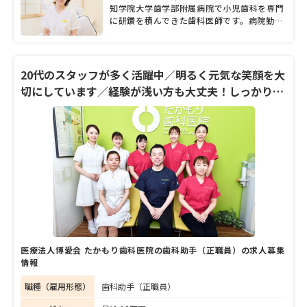
ることにも重きを置いているという2人が話
知学院大学歯学部附属病院で小児歯科を専門
す言葉の端々からは、地域の人たちへの温か
に研鑽を積んできた歯科医師です。病院勤務
い想いや歯科診療に真摯に向き合う誠実さが
と並行して実家である「坂井歯科医院」の診
にじみ出ている。そんな坂井院長と林副院長
療にも携わり、2010年頃より常勤の歯科医
に、開業からの変化や力を入れている治療、
師となりました。2019年春に移転新築した
大切しているモットーなど、たっぷりと話を
同院。歯科医師や歯科衛生士、歯科助手や受
20代のスタッフが多く活躍中／明るく元気な笑顔を大
聞いた。
付スタッフなど、多くの職員が力を合わせな
切にしています／経験が浅い方も大丈夫！しっかりと
がら、患者さんの診療にあたります。多職種
スタッフみんなで教育！
によるチーム連携が魅力とのことで、林副院
長も専門性や得意分野が異なる歯科医師やス
タッフと働く中で「日々たくさんの刺激をも
らっています」とにっこり。また林副院長
は、プライベートでは2児の母として子育て
にも奮闘中とのこと。取材では、職場として
の魅力やスタッフの人柄などについて、詳し
く聞きました。
医療法人博愛会 たかもり歯科医院の歯科助手（正職員）の求人募集
情報
職種（雇用形態）
歯科助手（正職員）