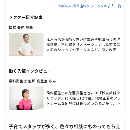
医療法人 松友歯科クリニックの求人一覧
ドクター紹介記事
松友 豊伸 院長
江戸時代から続く古い町並みや明治時代の洋
風建築、古民家をリノベーションした若者に
人気のショップやアトリエなど、歴史の変遷
が感じられる松山市古三津。1995年の開業
以来、地域のかかりつけ医としてたくさんの
患者から親しまれているのは「松友歯科クリ
働く先輩インタビュー
ニック」だ。院長の松友豊伸先生がそれぞれ
の専門を持つ歯科医師4人やスタッフと連携
歯科衛生士 忽那 真里恵 さん
し、子どもから高齢者まで幅広い診療を行っ
ている。常に時代の流れや患者のニーズを意
識して、院内の改装や設備投資を続けてきた
歯科衛生士の忽那真里恵さんは「松友歯科ク
という松友院長に、診療方針や患者層、力を
リニック」に入職し12年目。地域密着のアッ
入れていること、今後の展望など、たっぷり
トホームな同院には長く通う患者が多く、
と話を聞いた。
「患者さまと寄り添い、コミュニケーション
を深めていけることは大きなやりがい」だそ
うです。「結婚・出産後も長く勤めてもらえ
る医院でありたい」という院長の想いのも
子育てスタッフが多く、色々な相談にものってもらえ
と、結婚後も変わらず勤務を続け、現在は主