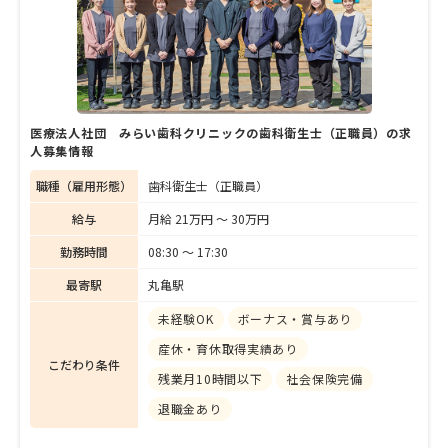
医療法人社団 みらい歯科クリニックの歯科衛生士（正職員）の求
人募集情報
職種（雇用形態）
歯科衛生士（正職員）
給与
月給 21万円 〜 30万円
勤務時間
08:30 〜 17:30
最寄駅
丸亀駅
未経験OK
ボーナス・賞与あり
産休・育休取得実績あり
こだわり条件
残業月10時間以下
社会保険完備
退職金あり