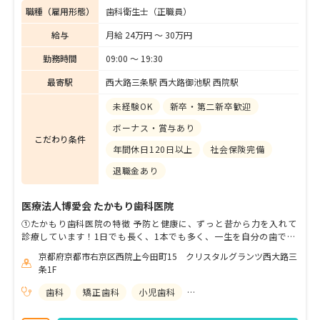
職種（雇用形態）
歯科衛生士（正職員）
給与
月給 24万円 〜 30万円
勤務時間
09:00 〜 19:30
最寄駅
西大路三条駅 西大路御池駅 西院駅
未経験OK
新卒・第二新卒歓迎
ボーナス・賞与あり
こだわり条件
年間休日120日以上
社会保険完備
退職金あり
医療法人博愛会 たかもり歯科医院
①たかもり歯科医院の特徴 予防と健康に、ずっと昔から力を入れて
診療しています！1日でも長く、1本でも多く、一生を自分の歯で過
ごして欲しいそのために一度治療したら二度と治療しなくていいよ
京都府京都市右京区西院上今田町15 クリスタルグランツ西大路三
うに、お口の健康を守り続ける歯科医院を目指しています。 ②求め
条1F
る人物像 ・思いやりや、いつも笑顔でいるような方 ・周りとの協
調性、スピード感や状況判断に優れたり、全体を観る意識がある方
歯科
矯正歯科
小児歯科
歯科口腔外科
・ホスピタリティやお客様満足についても考える意識がある方 この
ような方が当院にフィットすると思います。 医院見学も行っており