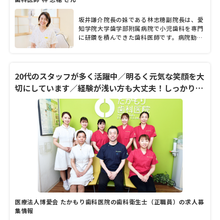
と林副院長は口をそろえる。障害がある人の
診療や訪問診療にも注力し、分け隔てなく診
坂井謙介院長の妹である林志穂副院長は、愛
ることにも重きを置いているという2人が話
知学院大学歯学部附属病院で小児歯科を専門
す言葉の端々からは、地域の人たちへの温か
に研鑽を積んできた歯科医師です。病院勤務
い想いや歯科診療に真摯に向き合う誠実さが
と並行して実家である「坂井歯科医院」の診
にじみ出ている。そんな坂井院長と林副院長
療にも携わり、2010年頃より常勤の歯科医
に、開業からの変化や力を入れている治療、
師となりました。2019年春に移転新築した
大切しているモットーなど、たっぷりと話を
同院。歯科医師や歯科衛生士、歯科助手や受
20代のスタッフが多く活躍中／明るく元気な笑顔を大
聞いた。
付スタッフなど、多くの職員が力を合わせな
切にしています／経験が浅い方も大丈夫！しっかりと
がら、患者さんの診療にあたります。多職種
スタッフみんなで教育！
によるチーム連携が魅力とのことで、林副院
長も専門性や得意分野が異なる歯科医師やス
タッフと働く中で「日々たくさんの刺激をも
らっています」とにっこり。また林副院長
は、プライベートでは2児の母として子育て
にも奮闘中とのこと。取材では、職場として
の魅力やスタッフの人柄などについて、詳し
く聞きました。
医療法人博愛会 たかもり歯科医院の歯科衛生士（正職員）の求人募
集情報