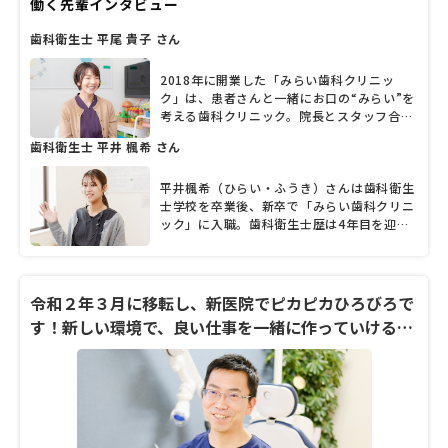
働く先輩インタビュー
目に対応しており、中でも歯科口腔外科は、
大学病院で経験を積んだ高畑院長の得意とす
歯科衛生士 平尾 貴子 さん
る分野。外科治療では、患者の心理的負担に
配慮した麻酔の処置も行っている。誰もがリ
ラックスして治療を受けられるようにと、診
2018年に開業した「みらい歯科クリニッ
療スペースには明るく開放的なデザインを取
ク」は、患者さんと一緒にお口の“みらい”を
り入れ、患者の利便性を考慮した診察券アプ
考える歯科クリニック。院長とスタッフ合わ
リを導入するなど、院内のデジタル化も推
せて13人体制で、良好なチームワークを築き
歯科衛生士 平井 楓希 さん
進。常に患者ファーストの視点に立ち、理想
ながら丸亀市の地域医療に貢献しています。
の歯科医療を追求している高畑院長に、歯科
同院にオープニングスタッフとして入職し、
医師の道をめざしたきっかけや診療に対する
現在チーフを務める平尾貴子さんが思うクリ
平井楓希（ひらい・ふうき）さんは歯科衛生
想いを聞いた。
ニックの魅力は、「スタッフの仲の良さと明
士学校を卒業後、新卒で「みらい歯科クリニ
るい雰囲気」。後輩スタッフに対しても、全
ック」に入職。歯科衛生士歴は4年目を迎え
員で優しくサポートしているそう。歯科衛生
ます。性格は、やや人見知り。「患者さんと
士としてのキャリアは10年以上になります
のコミュニケーションが、実はあまり得意で
が、「質問を受けて、自分自身もわからない
はない」と話しますが、真面目に誠実に業務
ことが出てきたら、一緒に調べることでお互
と向き合う姿勢から、着実に患者さんとの信
令和２年３月に移転し、新医院でピカピカひろびろで
いに成長できます」と謙虚に語る平尾さん。
頼関係を築いています。その陰には、マンツ
す！新しい環境で、良い仕事を一緒に作っていける衛
強い責任感を持ちながら、穏やかな笑顔で自
ーマンでのサポートを続ける、優しい先輩の
生士さん大募集です！
分の役目を全うする彼女に、クリニックの雰
姿もありました。「誰でも、初めはわからな
囲気や独自の取り組みなどを聞きました。
いことだらけ。だからこそ、後輩スタッフに
は自分を導いてくれた先輩スタッフのように
接していきたい」。歯科衛生士として、一人
の社会人として懸命に働く平井さんは、周り
のスタッフの背中を押す存在にもなりそうで