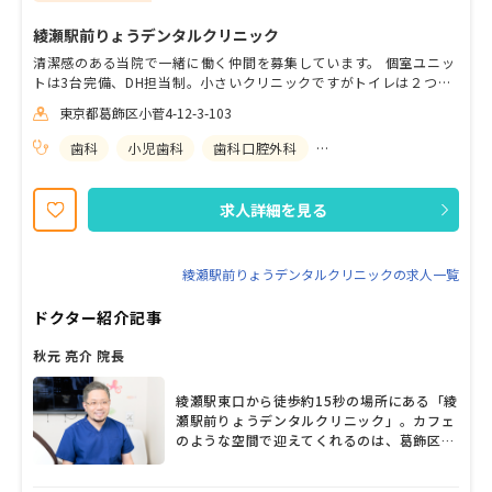
綾瀬駅前りょうデンタルクリニック
清潔感のある当院で一緒に働く仲間を募集しています。 個室ユニッ
トは3台完備、DH担当制。小さいクリニックですがトイレは２つあ
り、お昼休みもしっかり1時間半取ることができます。 スタッフの
東京都葛飾区小菅4-12-3-103
人間関係も良好で、冗談好きの院長を筆頭に、明るいメンバーがそ
ろっています。 育児との両立も応援しますので、勤務時間やお休み
歯科
小児歯科
歯科口腔外科
矯正歯科
についてはご相談ください！ 予防歯科を中心に、自費診療も経験で
きる環境なのでスキルアップも望めます。経験者の方を募集してい
ますが、学生アルバイトもご相談ください。見学だけでも歓迎いた
求人詳細を見る
しますので、お気軽にお問い合わせください。
綾瀬駅前りょうデンタルクリニックの求人一覧
ドクター紹介記事
秋元 亮介 院長
綾瀬駅東口から徒歩約15秒の場所にある「綾
瀬駅前りょうデンタルクリニック」。カフェ
のような空間で迎えてくれるのは、葛飾区内
の歯科医院などでインプラントを中心に研鑽
を積んできた秋元亮介院長だ。幅広い治療を