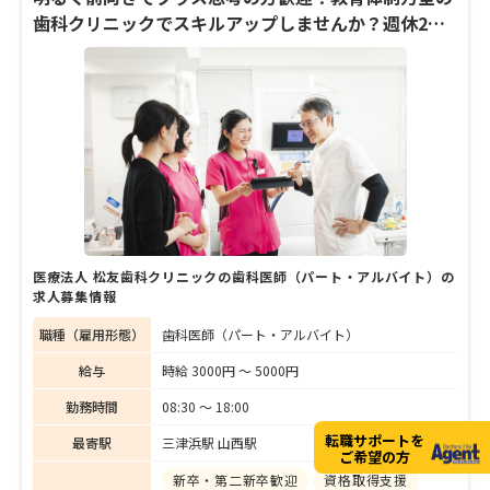
戸谷さんの仕事のやりがいなど、ざっくばら
歯科クリニックでスキルアップしませんか？週休2日
んに話を聞きました。
制・18時終業
医療法人 松友歯科クリニックの歯科医師（パート・アルバイト）の
求人募集情報
職種（雇用形態）
歯科医師（パート・アルバイト）
給与
時給 3000円 〜 5000円
勤務時間
08:30 〜 18:00
転職サポートを
最寄駅
三津浜駅 山西駅
ご希望の方
新卒・第二新卒歓迎
資格取得支援