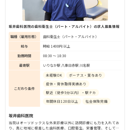
坂井歯科医院の歯科衛生士（パート・アルバイト）の求人募集情報
職種（雇用形態）
歯科衛生士（パート・アルバイト）
給与
時給 1400円 以上
勤務時間
08:30 〜 18:30
最寄駅
いりなか駅 八事日赤駅 川名駅
未経験OK
ボーナス・賞与あり
産休・育休取得実績あり
こだわり条件
駅近（徒歩5分以内）・駅ナカ
年間休日120日以上
社会保険完備
坂井歯科医院
当院はオーソドックスな外来診療以外に訪問診療にも力を入れてお
り、真に地域に根差した歯科医療、口腔衛生、栄養管理、そして歯