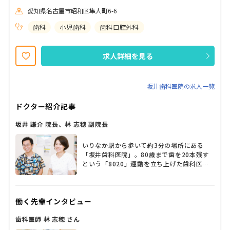
科の枠にとらわれない包括的な心と体のケアを目指しています。 地
愛知県名古屋市昭和区隼人町6-6
域の皆様の更なる期待に応えるべく、現在は歯科衛生士、管理栄養
士を絶賛募集中です。 在宅の患者様に綿密な口腔ケアや歯科治療、
歯科
小児歯科
歯科口腔外科
適切な栄養管理やアドバイスなど、堅実ながらも型にとらわれない
新しい仕事に挑戦してみませんか？ 特に管理栄養士さんには施設や
病院の中では経験できないキャリアを積んでいただけると思いま
求人詳細を見る
す。少しでも興味が湧いたらぜひ気軽にご相談を、当院のHPにもた
くさんの情報のせていますのでぜひご覧ください。
坂井歯科医院の求人一覧
ドクター紹介記事
坂井 謙介 院長、林 志穂 副院長
いりなか駅から歩いて約3分の場所にある
「坂井歯科医院」。80歳まで歯を20本残す
という「8020」運動を立ち上げた歯科医師
の一人である父の想いを引き継ぎ、2008年
に坂井謙介先生が院長に就任。林志穂副院長
が小児歯科を中心に診療している。地域に貢
働く先輩インタビュー
献したいという信念のもと日々診療に懸命に
取り組み、「患者さんを生涯にわたって診る
歯科医師 林 志穂 さん
ということを大切にしています」と坂井院長
と林副院長は口をそろえる。障害がある人の