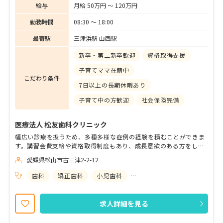
給与
月給 50万円 〜 120万円
勤務時間
08:30 〜 18:00
最寄駅
三津浜駅 山西駅
新卒・第二新卒歓迎
資格取得支援
子育てママ在籍中
こだわり条件
7日以上の長期休暇あり
子育て中の方歓迎
社会保険完備
医療法人 松友歯科クリニック
幅広い診療を扱うため、多種多様な症例の経験を積むことができま
す。講習会費支給や資格取得制度もあり、成長意欲のある方をしっ
かりとサポートする体制が整っております。家賃補助など充実し待
愛媛県松山市古三津2-2-12
遇を用意しておりますので、安心して長く勤められる環境です。夏
季・冬季休暇のほかに、１週間の休暇が取得でき、ワークライフバ
歯科
矯正歯科
小児歯科
歯科口腔外科
ランスを保ちながら無理なく働くことが可能です。現在４名のドク
ター、９名の幅広い年齢層の歯科衛生士が在籍しており、女性ドク
ターを含め、適切な指導担当歯科医師・歯科衛生士が丁寧に指導し
求人詳細を見る
ますのでご安心ください。18時終業ですのでプライベートも充実で
す。経験のあるママも多く活躍している職場です。