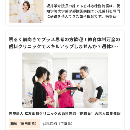
診療や訪問診療にも注力し、分け隔てなく診
坂井謙介院長の妹である林志穂副院長は、愛
ることにも重きを置いているという2人が話
知学院大学歯学部附属病院で小児歯科を専門
す言葉の端々からは、地域の人たちへの温か
に研鑽を積んできた歯科医師です。病院勤務
い想いや歯科診療に真摯に向き合う誠実さが
と並行して実家である「坂井歯科医院」の診
にじみ出ている。そんな坂井院長と林副院長
療にも携わり、2010年頃より常勤の歯科医
に、開業からの変化や力を入れている治療、
師となりました。2019年春に移転新築した
大切しているモットーなど、たっぷりと話を
同院。歯科医師や歯科衛生士、歯科助手や受
明るく前向きでプラス思考の方歓迎！教育体制万全の
聞いた。
付スタッフなど、多くの職員が力を合わせな
歯科クリニックでスキルアップしませんか？週休2日
がら、患者さんの診療にあたります。多職種
制・18時終業
によるチーム連携が魅力とのことで、林副院
長も専門性や得意分野が異なる歯科医師やス
タッフと働く中で「日々たくさんの刺激をも
らっています」とにっこり。また林副院長
は、プライベートでは2児の母として子育て
にも奮闘中とのこと。取材では、職場として
の魅力やスタッフの人柄などについて、詳し
く聞きました。
医療法人 松友歯科クリニックの歯科医師（正職員）の求人募集情報
職種（雇用形態）
歯科医師（正職員）