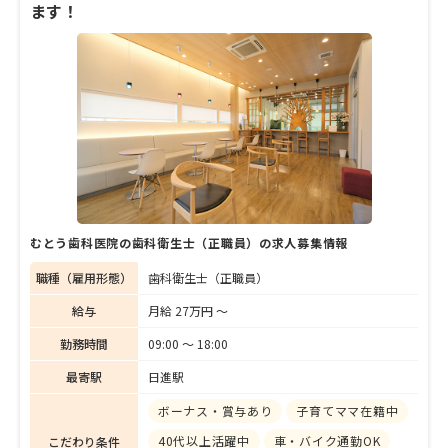
ます！
任として後輩の指導にも注力されている忽那
さん。長く働いているからこそ見えてくる
「松友歯科クリニック」の職場環境や女性と
しての働き方について、話を聞きました。
むとう歯科医院の歯科衛生士（正職員）の求人募集情報
職種（雇用形態）
歯科衛生士（正職員）
給与
月給 27万円 〜
勤務時間
09:00 〜 18:00
最寄駅
日進駅
ボーナス・賞与あり
子育てママ在籍中
40代以上活躍中
車・バイク通勤OK
こだわり条件