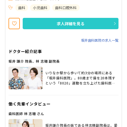
域の皆様の更なる期待に応えるべく、現在は歯科衛生士、管理栄養
士を絶賛募集中です。 在宅の患者様に綿密な口腔ケアや歯科治療、
歯科
小児歯科
歯科口腔外科
適切な栄養管理やアドバイスなど、堅実ながらも型にとらわれない
新しい仕事に挑戦してみませんか？ 特に管理栄養士さんには施設や
病院の中では経験できないキャリアを積んでいただけると思いま
求人詳細を見る
す。少しでも興味が湧いたらぜひ気軽にご相談を、当院のHPにもた
くさんの情報のせていますのでぜひご覧ください。
坂井歯科医院の求人一覧
ドクター紹介記事
坂井 謙介 院長、林 志穂 副院長
いりなか駅から歩いて約3分の場所にある
「坂井歯科医院」。80歳まで歯を20本残す
という「8020」運動を立ち上げた歯科医師
の一人である父の想いを引き継ぎ、2008年
に坂井謙介先生が院長に就任。林志穂副院長
が小児歯科を中心に診療している。地域に貢
働く先輩インタビュー
献したいという信念のもと日々診療に懸命に
取り組み、「患者さんを生涯にわたって診る
歯科医師 林 志穂 さん
ということを大切にしています」と坂井院長
と林副院長は口をそろえる。障害がある人の
診療や訪問診療にも注力し、分け隔てなく診
坂井謙介院長の妹である林志穂副院長は、愛