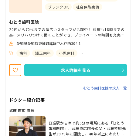
ブランクOK
社会保険完備
むとう歯科医院
20代から70代までの幅広いスタッフが活躍中！ 診療も18時までの
為、メリハリつけて働くことができ、プライベートの時間も充実さ
せることができます！
愛知県愛知郡東郷町諸輪中木戸西304-1
歯科
矯正歯科
小児歯科
歯科口腔外科
求人詳細を見る
むとう歯科医院の求人一覧
ドクター紹介記事
武藤 直広 院長
日進駅から車で約5分の場所にある「むとう
歯科医院」。武藤直広院長の父・武藤芳照先
生が1979年に開院し、40年以上にわたり地