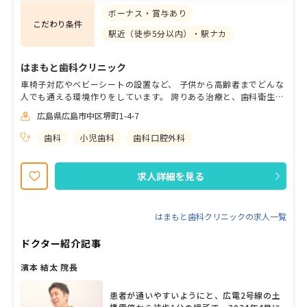
ボーナス・賞与あり
こだわり条件
駅近（徒歩5分以内）・駅ナカ
はまもと歯科クリニック
車椅子対応やベビーシートの設置など、 子供から高齢者までどんな
人でも通える環境作りをしています。 誇りある治療と、歯科衛生士
によるブラッシング指導を通して、 口の健康を長期にわたって維持
広島県広島市中区堺町1-4-7
し、 自分自身の人生も豊かにすることを目標としています。
歯科
小児歯科
歯科口腔外科
求人詳細を見る
はまもと歯科クリニックの求人一覧
ドクター紹介記事
濱本 結太 院長
患者が通いやすいようにと、広電2号線の土