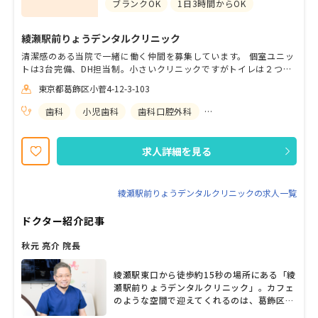
ブランクOK
1日3時間からOK
綾瀬駅前りょうデンタルクリニック
清潔感のある当院で一緒に働く仲間を募集しています。 個室ユニッ
トは3台完備、DH担当制。小さいクリニックですがトイレは２つあ
り、お昼休みもしっかり1時間半取ることができます。 スタッフの
東京都葛飾区小菅4-12-3-103
人間関係も良好で、冗談好きの院長を筆頭に、明るいメンバーがそ
ろっています。 育児との両立も応援しますので、勤務時間やお休み
歯科
小児歯科
歯科口腔外科
矯正歯科
についてはご相談ください！ 予防歯科を中心に、自費診療も経験で
きる環境なのでスキルアップも望めます。経験者の方を募集してい
ますが、学生アルバイトもご相談ください。見学だけでも歓迎いた
求人詳細を見る
しますので、お気軽にお問い合わせください。
綾瀬駅前りょうデンタルクリニックの求人一覧
ドクター紹介記事
秋元 亮介 院長
綾瀬駅東口から徒歩約15秒の場所にある「綾
瀬駅前りょうデンタルクリニック」。カフェ
のような空間で迎えてくれるのは、葛飾区内
の歯科医院などでインプラントを中心に研鑽