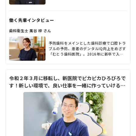
域の口腔環境を守ってきた。武藤院長の趣味
は整備されていない山を滑るバックカントリ
ースキー。選手活動をしていたほどの腕前
働く先輩インタビュー
で、過酷な冬山登山の経験も豊富である。常
に物事の本質を追求するその姿勢は歯科診療
歯科衛生士 萬谷 梓 さん
にも表れている。広大なスペースを生かした
居心地の良い院内や、QOLを上げるための情
報提供はすべて患者の健康を考えてのもの。
予防歯科をメインとした歯科診療で口腔トラ
あくまでも患者を主役とする診療を徹底して
ブルの予防、患者のデンタルIQ向上をめざす
いる。さらに歯科医師向けのセミナーを開催
「むとう歯科医院」。2016年に新卒で入職
するなど歯科医療への熱い想いも秘める。
した歯科衛生士の萬谷梓さんは、先輩の指導
「1日1日を全力で」と語る武藤院長に診療の
のもと歯科衛生士としてのスキルを伸ばし、
特色や注力している治療について話を聞い
最近では若手歯科衛生士の指導役も務めてい
た。
ます。萬谷さんによると「院長もスタッフも
令和２年３月に移転し、新医院でピカピカひろびろで
みんな前向きで熱意のある方ばかり」なんだ
す！新しい環境で、良い仕事を一緒に作っていける衛
とか。女性スタッフが多く働く職場というこ
生士さん大募集です！
ともあって仕事と育児を両立するママさんも
多く、萬谷さん自身も、産休・育休を経て、
現在は職場復帰に向けて準備を進めていると
ころだそうです。「一人ひとりの考えを尊重
してくれる、主体性が育つ職場環境だと思い
ます」と話す萬谷さんに、働く場としての同
院の魅力などを聞きました。