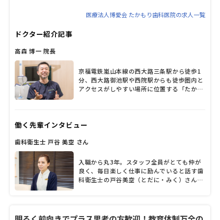
医療法人博愛会 たかもり歯科医院の求人一覧
ドクター紹介記事
高森 博一 院長
京福電鉄嵐山本線の西大路三条駅から徒歩1
分、西大路御池駅や西院駅からも徒歩圏内と
アクセスがしやすい場所に位置する「たかも
り歯科医院」。高森博一院長が「来院しやす
い雰囲気のクリニックにしたい」との思いで
こだわった内装や設備が整い、アロマの香り
働く先輩インタビュー
が漂うアットホームな空間だ。この場所に惚
れ込み2010年に同院を開業した高森院長だ
歯科衛生士 戸谷 美空 さん
ったが、2年ほど前、歯科医師として行き詰
まりを感じ、葛藤を覚えていたのだと明か
す。それを打ち破ったのが「Keep28」とい
入職から丸3年。スタッフ全員がとても仲が
う言葉との出会いだった。28本、すべての歯
良く、毎日楽しく仕事に励んでいると話す歯
を保ったまま生涯を過ごすことをめざしてい
科衛生士の戸谷美空（とだに・みく）さん。
く言葉だが、それが容易ではないことは言う
風通しの良い職場で、若手の意見も積極的に
までもない。「Keep28」の発信を歯科医師
採用されるなどやりがいを持てる環境だと話
の使命として取り組んでいる高森院長に熱い
します。楽しみながらスキルアップできると
思いを聞いた。
いう「たかもり歯科医院」の働きやすさや、
明るく前向きでプラス思考の方歓迎！教育体制万全の