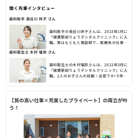
丁寧かつスピーディーにこなすスペシャリス
働く先輩インタビュー
トだが、四角四面に「秋元先生」ではなく
「りょう先生」と呼びたくなるような温かさ
歯科助手 長谷川 祥子 さん
も併せ持つ。初めて会う取材陣をおおらかに
受け入れながらも、「僕の声は拾いにくいん
ですよ」と録音機材の位置にまで心を配る一
歯科助手の長谷川祥子さんは、2023年1月に
面も印象的だった。相手の気持ちの動きを瞬
「綾瀬駅前りょうデンタルクリニック」に入
時にキャッチし、ユーモアを交えつつわかり
職。実はもともと美容師で、医療系の仕事は
やすい言葉を選んで話す姿に、日々患者とコ
未経験だったという長谷川さん。人と関わる
歯科衛生士 木村 瑠奈 さん
ミュニケーションを取る様子が垣間見えた。
ことが好きで、健康に携わる歯科助手の仕事
そんな秋元院長に診療にかける思いなどを詳
によってより多くの人の支えになりたいと、
しく聞いた。
異業種からの転職を決めたそうです。「先生
歯科衛生士の木村瑠奈さんは、2022年3月に
も先輩スタッフも優しく丁寧に、一から指導
「綾瀬駅前りょうデンタルクリニック」に入
してくださいます」と話す長谷川さんに、職
職。2人のお子さんの妊娠・出産で4～5年の
場の雰囲気や仕事のやりがいなどについて、
ブランクがありましたが、下のお子さんの保
お話を聞きました。
育園入園を機に、仕事を再開したそうです。
今は午前中のみの勤務だそうで、「柔軟な働
き方ができて、助かっています」と木村さ
【質の高い仕事×充実したプライベート】の両立が叶
ん。「スタッフみんな明るくて仲が良く、い
う！
つもにぎやかです」と話す木村さんに、職場
の雰囲気や仕事のやりがいなどについて、お
話を聞きました。