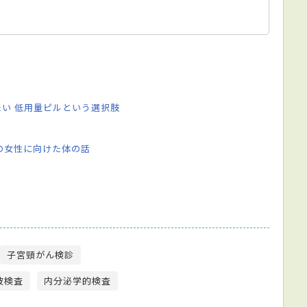
い 低用量ピルという選択肢
代の女性に向けた体の話
子宮頸がん検診
波検査
内分泌学的検査