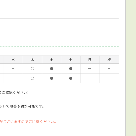
水
木
金
土
日
祝
－
○
●
●
－
－
－
○
●
●
－
－
でご確認ください）
ットで順番予約が可能です。
がございますのでご注意ください。