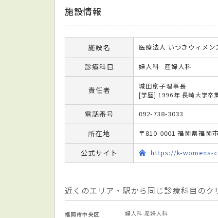
施設情報
施設名
医療法人 いつきウィメン
診療科目
婦人科
産婦人科
城田京子理事長
責任者
[学歴] 1996年 長崎大学卒
電話番号
092-738-3033
所在地
〒810-0001 福岡県福
公式サイト
https://k-womens-cl
近くのエリア・駅から同じ診療科目のク
婦人科
産婦人科
福岡市中央区