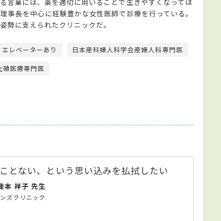
る言葉には、薬を適切に用いることで生きやすくなってほ
田理事長を中心に経験豊かな女性医師で診療を行っている。
な姿勢に支えられたクリニックだ。
エレベーターあり
日本産科婦人科学会産婦人科専門医
生殖医療専門医
ことない、という思い込みを払拭したい
鋤本 祥子 先生
メンズクリニック