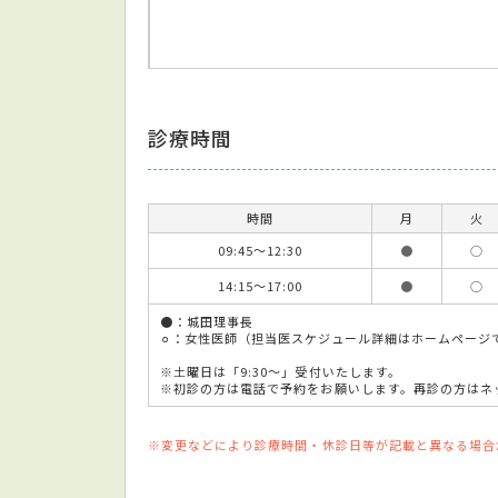
診療時間
時間
月
火
09:45～12:30
●
○
14:15～17:00
●
○
●：城田理事長
⚪︎：女性医師（担当医スケジュール詳細はホームページ
※土曜日は「9:30～」受付いたします。
※初診の方は電話で予約をお願いします。再診の方はネ
※変更などにより診療時間・休診日等が記載と異なる場合