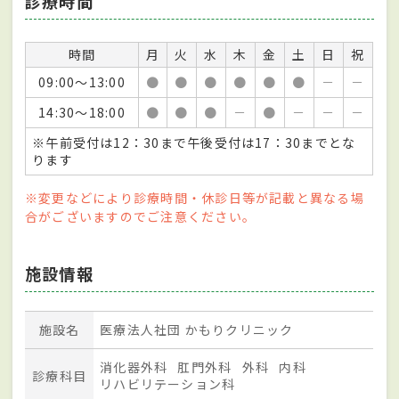
診療時間
時間
月
火
水
木
金
土
日
祝
09:00～13:00
●
●
●
●
●
●
－
－
14:30～18:00
●
●
●
－
●
－
－
－
※午前受付は12：30まで午後受付は17：30までとな
ります
※変更などにより診療時間・休診日等が記載と異なる場
合がございますのでご注意ください。
施設情報
施設名
医療法人社団 かもりクリニック
消化器外科
肛門外科
外科
内科
診療科目
リハビリテーション科