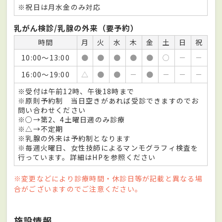
※祝日は月水金のみ対応
乳がん検診/乳腺の外来（要予約）
時間
月
火
水
木
金
土
日
祝
10:00～13:00
●
●
●
●
●
○
－
－
16:00～19:00
△
●
●
－
●
－
－
－
※受付は午前12時、午後18時まで
※原則予約制 当日空きがあれば受診できますのでお
問い合わせください
※○→第2、4土曜日週のみ診療
※△→不定期
※乳腺の外来は予約制となります
※毎週火曜日、女性技師によるマンモグラフィ検査を
行っています。詳細はHPを参照ください
※変更などにより診療時間・休診日等が記載と異なる場
合がございますのでご注意ください。
施設情報