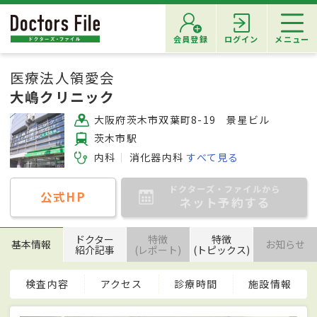
会員登録
ログイン
メニュー
医療法人領愛会
大嶋クリニック
大阪府茨木市双葉町8-19 景星ビル
茨木市駅
内科
消化器内科
すべて見る
ドクターズ・ファイルから
公式HP
ネット予約する
ドクター
特徴
特徴
基本情報
お知らせ
紹介記事
(レポート)
(トピックス)
検査内容
アクセス
診療時間
施設情報