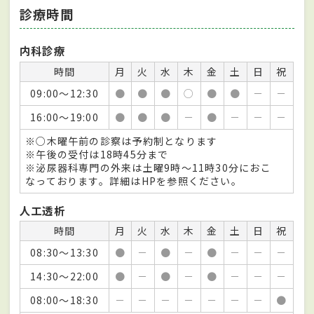
診療時間
内科診療
時間
月
火
水
木
金
土
日
祝
09:00～12:30
●
●
●
○
●
●
－
－
16:00～19:00
●
●
●
－
●
－
－
－
※○木曜午前の診察は予約制となります
※午後の受付は18時45分まで
※泌尿器科専門の外来は土曜9時～11時30分におこ
なっております。詳細はHPを参照ください。
人工透析
時間
月
火
水
木
金
土
日
祝
08:30～13:30
●
－
●
－
●
－
－
－
14:30～22:00
●
－
●
－
●
－
－
－
08:00～18:30
－
－
－
－
－
－
－
●