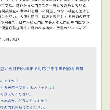
が重要だ。食道から肛門までを一貫して診療している
視鏡検査の際はAIを用いた見逃しのない検査を追求し
術にも尽力。大腸と肛門、両方を専門とする医師の存在
院の院長で、日本大腸肛門病学会大腸肛門病専門医の小
や便潜血検査陽性で疑われる病気、放置のリスクなどに
5年5月20日）
検査から肛門外科まで対応できる専門的な医療
なのですか？
とする医院を受診するメリットは？
て教えてください。
かった場合、どうなりますか？
の後の流れを教えてください。