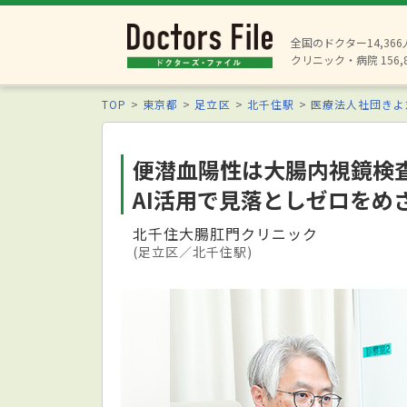
全国のドクター14,36
クリニック・病院 156,
TOP
東京都
足立区
北千住駅
医療法人社団きよ
便潜血陽性は大腸内視鏡検
AI活用で見落としゼロをめ
北千住大腸肛門クリニック
(足立区／北千住駅)