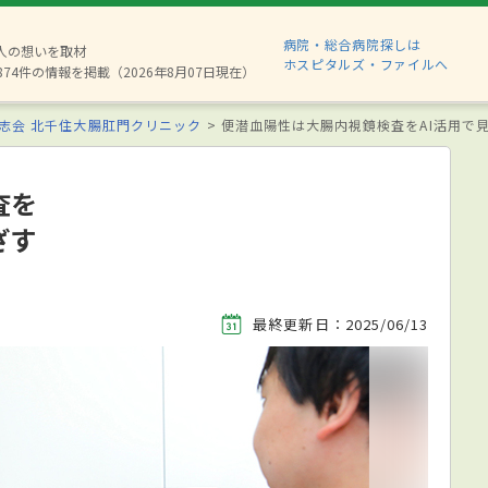
病院・総合病院探しは
6人の想いを取材
ホスピタルズ・ファイルへ
874件の情報を掲載（2026年8月07日現在）
志会 北千住大腸肛門クリニック
便潜血陽性は大腸内視鏡検査をAI活用で
査を
ざす
最終更新日：2025/06/13