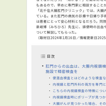
もあるので、早めに専門家に相談すること
「北千住大腸肛門クリニック」では、大腸内
ている。また肛門の病気の診療や日帰り手
は患者にとって安心材料となるだろう。同
泉岐博（みちひろ）先生に、排便時の出血
ついて解説してもらった。
（取材日2024年1月16日／情報更新日202
目次
肛門からの出血は、大腸内視鏡
施設で精密検査を
便潜血検査とはどのような検査
内視鏡と肛門外科の両方を専門
こちらの内視鏡検査の特徴につい
内視鏡検査時にポリープが見つ
大腸がんが見つかった場合、そ