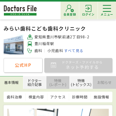
会員登録
ログイン
メニュー
みらい歯科こども歯科クリニック
愛知県豊川市駅前通2丁目98-2
豊川稲荷駅
歯科
小児歯科
すべて見る
ドクターズ・ファイルから
公式HP
ネット予約する
ドクター
特徴
特徴
基本情報
お知らせ
紹介記事
(レポート)
(トピックス)
歯科治療
検査内容
アクセス
診療時間
施設情報