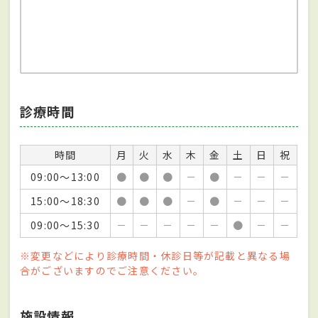
診療時間
時間
月
火
水
木
金
土
日
祝
09:00～13:00
●
●
●
－
●
－
－
－
15:00～18:30
●
●
●
－
●
－
－
－
09:00～15:30
－
－
－
－
－
●
－
－
※変更などにより診療時間・休診日等が記載と異なる場
合がございますのでご注意ください。
施設情報