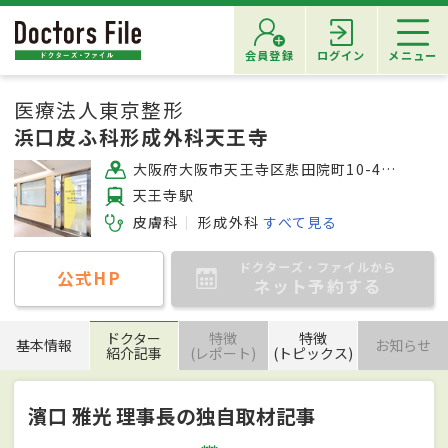
会員登録
ログイン
メニュー
医療法人東京整形
浜口皮ふ科形成外科天王寺
大阪府大阪市天王寺区悲田院町10-48 天王寺MIOプラザ館6F
天王寺駅
皮膚科
形成外科
すべて見る
ドクターズ・ファイルから
公式HP
ネット予約する
ドクター
特徴
特徴
基本情報
お知らせ
紹介記事
(レポート)
(トピックス)
濱口 雅光 理事長の独自取材記事