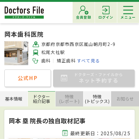
会員登録
ログイン
メニュー
岡本歯科医院
京都府京都市西京区嵐山朝月町2-9
松尾大社駅
歯科
矯正歯科
すべて見る
ドクターズ・ファイルから
公式HP
ネット予約する
ドクター
特徴
特徴
基本情報
お知らせ
紹介記事
(レポート)
(トピックス)
岡本 塁 院長の独自取材記事
最終更新日：2025/08/25