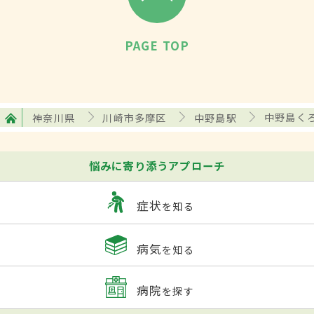
PAGE TOP
神奈川県
川崎市多摩区
中野島駅
中野島く
悩みに寄り添うアプローチ
症状
を知る
病気
を知る
病院
を探す