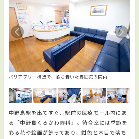
眼
バリアフリー構造で、落ち着いた雰囲気の院内
患
る
中野島駅を出てすぐ、駅前の医療モール内にあ
る「中野島くろかわ眼科」。待合室には季節を
彩る花や絵画が飾ってあり、紺色と木目で落ち