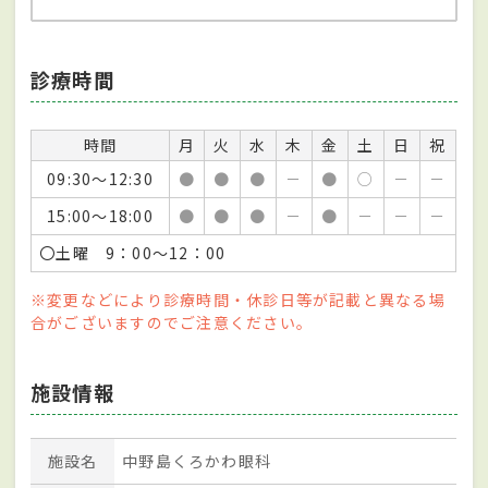
診療時間
時間
月
火
水
木
金
土
日
祝
09:30～12:30
●
●
●
－
●
○
－
－
15:00～18:00
●
●
●
－
●
－
－
－
〇土曜 9：00～12：00
※変更などにより診療時間・休診日等が記載と異なる場
合がございますのでご注意ください。
施設情報
施設名
中野島くろかわ眼科