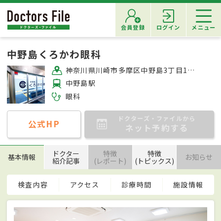
会員登録
ログイン
メニュー
中野島くろかわ眼科
神奈川県川崎市多摩区中野島3丁目14-37 ステラガーデン1F
中野島駅
眼科
ドクターズ・ファイルから
公式HP
ネット予約する
ドクター
特徴
特徴
基本情報
お知らせ
紹介記事
(レポート)
(トピックス)
検査内容
アクセス
診療時間
施設情報