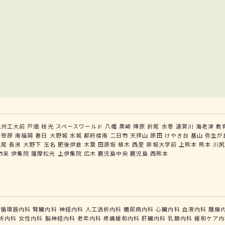
九州工大前
戸畑
枝光
スペースワールド
八幡
黒崎
陣原
折尾
水巻
遠賀川
海老津
教
笹原
南福岡
春日
大野城
水城
都府楼南
二日市
天拝山
原田
けやき台
基山
弥生が
荒尾
長洲
大野下
玉名
肥後伊倉
木葉
田原坂
植木
西里
崇城大学前
上熊本
熊本
川
市来
伊集院
薩摩松元
上伊集院
広木
鹿児島中央
鹿児島
西熊本
循環器内科
腎臓内科
神経内科
人工透析内科
糖尿病内科
心臓内科
血液内科
腫瘍
析内科
女性内科
脳神経内科
老年内科
疼痛緩和内科
肝臓内科
乳腺内科
緩和ケア内