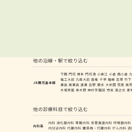
他の沿線・駅で絞り込む
下関
門司
博多
門司港
小森江
小倉
西小倉
福工大前
九産大前
香椎
千早
箱崎
吉塚
竹下
JR鹿児島本線
瀬高
南瀬高
渡瀬
吉野
銀水
大牟田
荒尾
南
木場茶屋
串木野
神村学園前
市来
湯之元
東
他の診療科目で絞り込む
内科
消化器内科
胃腸内科
気管食道内科
呼吸器内科
内科系
内分泌内科
代謝内科
糖尿病・代謝内科
がん内科
透