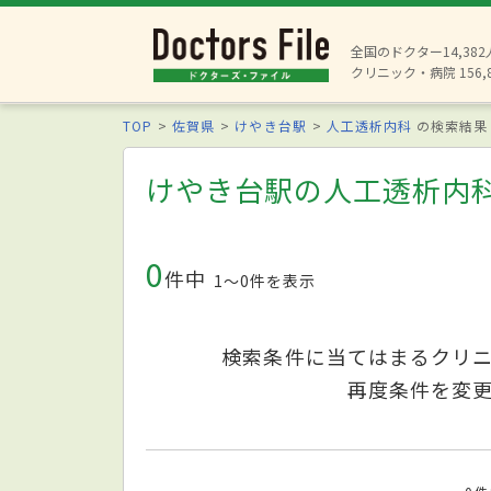
全国のドクター14,38
クリニック・病院 156,
TOP
佐賀県
けやき台駅
人工透析内科
の検索結果
けやき台駅の人工透析内
0
件中
1〜0件を表示
検索条件に当てはまるクリ
再度条件を変