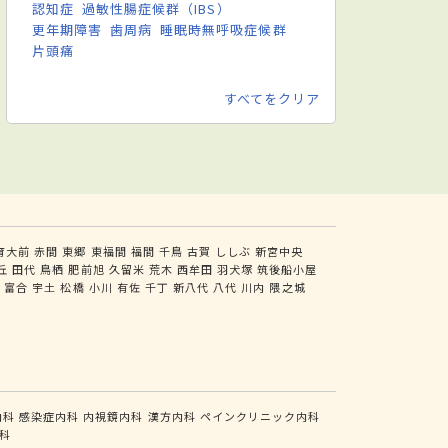
認知症
過敏性腸症候群（IBS）
更年期障害
歯周病
睡眠時無呼吸症候群
片頭痛
すべてをクリア
育大前
赤間
東郷
東福間
福間
千鳥
古賀
ししぶ
新宮中央
丘
田代
鳥栖
肥前旭
久留米
荒木
西牟田
羽犬塚
筑後船小屋
尻
富合
宇土
松橋
小川
有佐
千丁
新八代
八代
川内
隈之城
内科
感染症内科
内視鏡内科
漢方内科
ペインクリニック内科
科