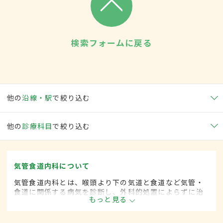
検索フォームに戻る
他の
沿線・駅
で絞り込む
他の
診療科目
で絞り込む
気管食道内科について
気管食道内科とは、喉頭より下の気道と食道など気管・
食道に関係する病気を診断し、外科的処置によらずに治
もっと見る
療する内科の一領域です。平成20年4月の制度改正前
は、気管食道科と呼ばれていました。