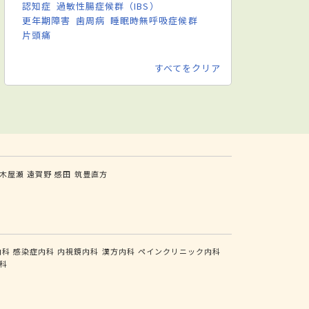
認知症
過敏性腸症候群（IBS）
更年期障害
歯周病
睡眠時無呼吸症候群
片頭痛
すべてをクリア
木屋瀬
遠賀野
感田
筑豊直方
内科
感染症内科
内視鏡内科
漢方内科
ペインクリニック内科
科