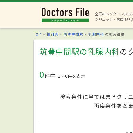
全国のドクター14,38
クリニック・病院 156,
TOP
福岡県
筑豊中間駅
乳腺内科
の検索結果
筑豊中間駅の乳腺内科
の
0
件中
1〜0件を表示
検索条件に当てはまるクリ
再度条件を変