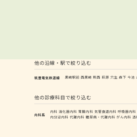
他の沿線・駅で絞り込む
黒崎駅前
西黒崎
熊西
萩原
穴生
森下
今池
筑豊電気鉄道線
他の診療科目で絞り込む
内科
消化器内科
胃腸内科
気管食道内科
呼吸器内科
内科系
内分泌内科
代謝内科
糖尿病・代謝内科
がん内科
透