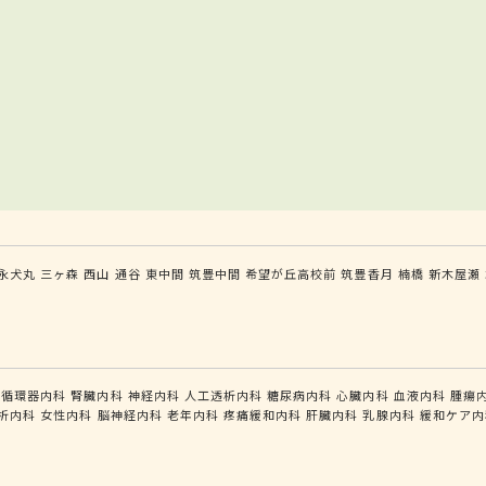
永犬丸
三ヶ森
西山
通谷
東中間
筑豊中間
希望が丘高校前
筑豊香月
楠橋
新木屋瀬
循環器内科
腎臓内科
神経内科
人工透析内科
糖尿病内科
心臓内科
血液内科
腫瘍
析内科
女性内科
脳神経内科
老年内科
疼痛緩和内科
肝臓内科
乳腺内科
緩和ケア内