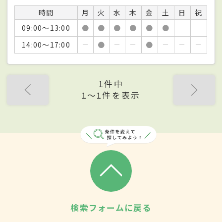
時間
月
火
水
木
金
土
日
祝
09:00～13:00
●
●
●
●
●
●
－
－
14:00～17:00
－
●
－
－
●
－
－
－
1件中
1〜1件を表示
検索フォームに戻る