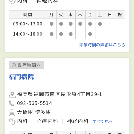
内科
神経内科
時間
月
火
水
木
金
土
日
祝
09:00～13:00
●
●
●
●
●
●
－
－
14:00～18:00
●
●
●
－
●
－
－
－
診療時間の詳細はこちら
診療時間外
福岡病院
福岡県福岡市南区屋形原4丁目39-1
092-565-5534
大橋駅 博多駅
内科
心療内科
神経内科
すべて見る