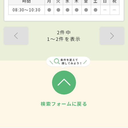
時間
月
火
水
木
金
土
日
祝
08:30～10:30
●
●
●
●
●
●
－
－
2件中
1〜2件を表示
検索フォームに戻る