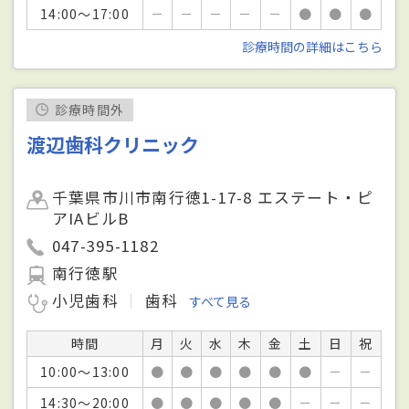
14:00～17:00
－
－
－
－
－
●
●
●
診療時間の詳細はこちら
診療時間外
渡辺歯科クリニック
千葉県市川市南行徳1-17-8 エステート・ピ
アIAビルB
047-395-1182
南行徳駅
小児歯科
歯科
すべて見る
時間
月
火
水
木
金
土
日
祝
10:00～13:00
●
●
●
●
●
●
－
－
14:30～20:00
●
●
●
●
●
－
－
－