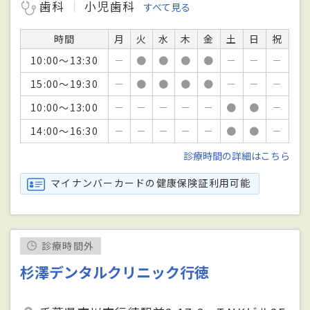
歯科
小児歯科
すべて見る
時間
月
火
水
木
金
土
日
祝
10:00～13:30
－
●
●
●
●
－
－
－
15:00～19:30
－
●
●
●
●
－
－
－
10:00～13:00
－
－
－
－
－
●
●
－
14:00～16:30
－
－
－
－
－
●
●
－
診療時間の詳細はこちら
マイナンバーカードの健康保険証利用可能
診療時間外
杉澤デンタルクリニック行徳