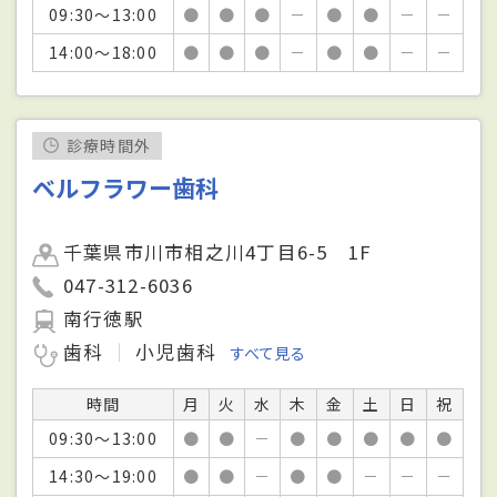
09:30～13:00
●
●
●
－
●
●
－
－
14:00～18:00
●
●
●
－
●
●
－
－
診療時間外
ベルフラワー歯科
千葉県市川市相之川4丁目6-5 1F
047-312-6036
南行徳駅
歯科
小児歯科
すべて見る
時間
月
火
水
木
金
土
日
祝
09:30～13:00
●
●
－
●
●
●
●
●
14:30～19:00
●
●
－
●
●
－
－
－