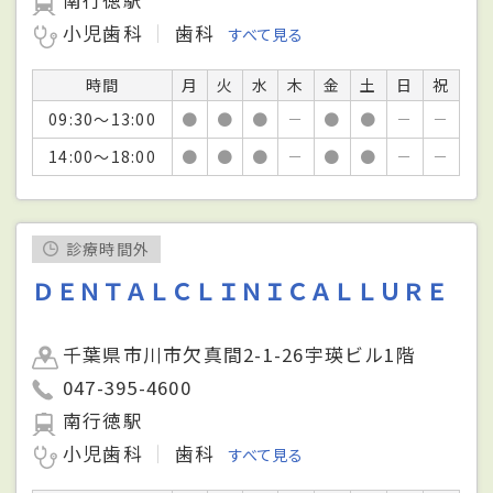
南行徳駅
小児歯科
歯科
すべて見る
時間
月
火
水
木
金
土
日
祝
09:30～13:00
●
●
●
－
●
●
－
－
14:00～18:00
●
●
●
－
●
●
－
－
診療時間外
ＤＥＮＴＡＬＣＬＩＮＩＣＡＬＬＵＲＥ
千葉県市川市欠真間2-1-26宇瑛ビル1階
047-395-4600
南行徳駅
小児歯科
歯科
すべて見る