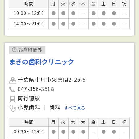
時間
月
火
水
木
金
土
日
祝
10:00～13:00
●
●
●
－
●
●
●
－
14:00～21:00
●
●
●
－
●
●
●
－
診療時間外
まきの歯科クリニック
千葉県市川市欠真間2-26-6
047-356-3518
南行徳駅
小児歯科
歯科
すべて見る
時間
月
火
水
木
金
土
日
祝
09:30～13:00
●
●
●
●
－
●
●
－