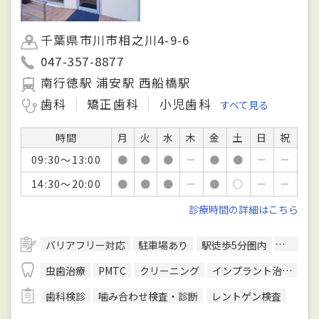
千葉県市川市相之川4-9-6
047-357-8877
南行徳駅 浦安駅 西船橋駅
歯科
矯正歯科
小児歯科
すべて見る
時間
月
火
水
木
金
土
日
祝
09:30～13:00
●
●
●
－
●
●
－
－
14:30～20:00
●
●
●
－
●
○
－
－
診療時間の詳細はこちら
バリアフリー対応
駐車場あり
駅徒歩5分圏内
予約可
虫歯治療
PMTC
クリーニング
インプラント治療
ホ
歯科検診
噛み合わせ検査・診断
レントゲン検査