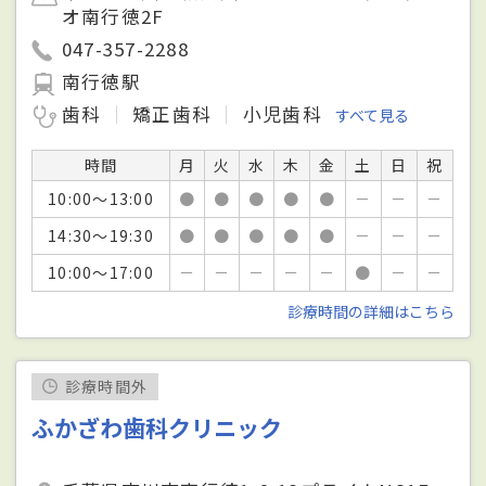
オ南行徳2F
047-357-2288
南行徳駅
歯科
矯正歯科
小児歯科
すべて見る
時間
月
火
水
木
金
土
日
祝
10:00～13:00
●
●
●
●
●
－
－
－
14:30～19:30
●
●
●
●
●
－
－
－
10:00～17:00
－
－
－
－
－
●
－
－
診療時間の詳細はこちら
診療時間外
ふかざわ歯科クリニック