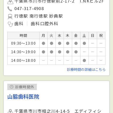
千葉県市川市行徳駅前2-17-2 T.NKビル2F
047-317-4908
行徳駅 南行徳駅 妙典駅
歯科
歯科口腔外科
時間
月
火
水
木
金
土
日
祝
09:30～13:00
●
●
●
●
●
●
－
－
14:30～19:00
●
●
●
●
●
－
－
－
14:00～18:00
－
－
－
－
－
●
－
－
診療時間の詳細はこちら
診療時間外
山脇歯科医院
千葉県市川市相之川4-14-5 エディフィシ