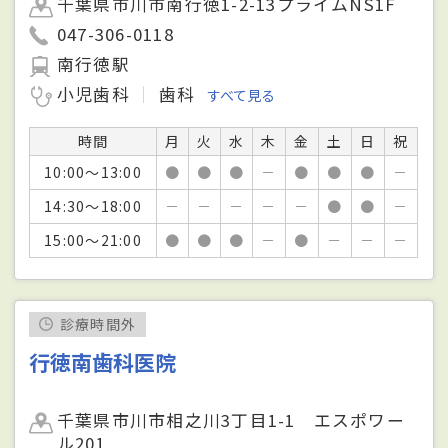
千葉県市川市南行徳1-2-13プライムNS1F
047-306-0118
南行徳駅
小児歯科
歯科
すべて見る
時間
月
火
水
木
金
土
日
祝
10:00～13:00
●
●
●
－
●
●
●
－
14:30～18:00
－
－
－
－
－
●
●
－
15:00～21:00
●
●
●
－
●
－
－
－
診療時間外
行徳南歯科医院
千葉県市川市相之川3丁目1-1 エスポワー
ル201