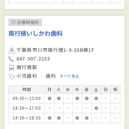
診療時間外
南行徳いしかわ歯科
千葉県市川市南行徳1-9-20B棟1F
047-307-2233
南行徳駅
小児歯科
歯科
すべて見る
時間
月
火
水
木
金
土
日
祝
09:30～12:00
●
●
－
●
●
●
－
－
14:30～17:00
－
－
－
－
－
●
－
－
14:30～18:30
●
●
－
●
●
－
－
－