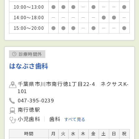
10:00～13:00
●
●
●
－
●
－
－
●
14:00～18:00
－
－
－
－
－
●
●
－
15:00～20:00
●
●
●
－
●
－
－
●
診療時間外
はなぶさ歯科
千葉県市川市南行徳1丁目22-4 ネクサスK-
101
047-395-0239
南行徳駅
小児歯科
歯科
すべて見る
時間
月
火
水
木
金
土
日
祝