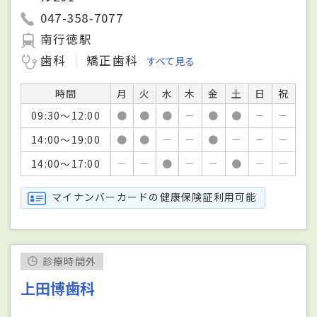
047-358-7077
南行徳駅
歯科
矯正歯科
すべて見る
時間
月
火
水
木
金
土
日
祝
09:30～12:00
●
●
●
－
●
●
－
－
14:00～19:00
●
●
－
－
●
－
－
－
14:00～17:00
－
－
●
－
－
●
－
－
マイナンバーカードの健康保険証利用可能
診療時間外
上田博歯科