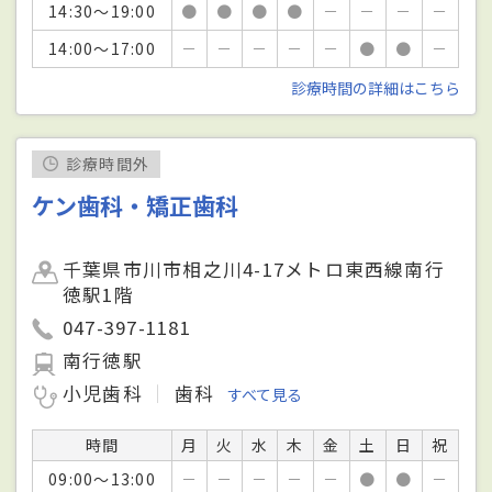
14:30～19:00
●
●
●
●
－
－
－
－
14:00～17:00
－
－
－
－
－
●
●
－
診療時間の詳細はこちら
診療時間外
ケン歯科・矯正歯科
千葉県市川市相之川4-17メトロ東西線南行
徳駅1階
047-397-1181
南行徳駅
小児歯科
歯科
すべて見る
時間
月
火
水
木
金
土
日
祝
09:00～13:00
－
－
－
－
－
●
●
－