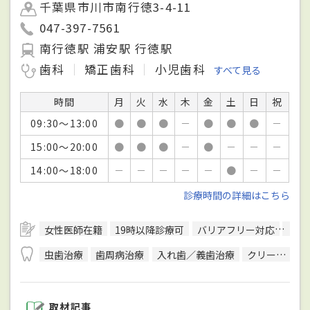
千葉県市川市南行徳3-4-11
047-397-7561
南行徳駅 浦安駅 行徳駅
歯科
矯正歯科
小児歯科
すべて見る
時間
月
火
水
木
金
土
日
祝
09:30～13:00
●
●
●
－
●
●
●
－
15:00～20:00
●
●
●
－
●
－
－
－
14:00～18:00
－
－
－
－
－
●
－
－
診療時間の詳細はこちら
女性医師在籍
19時以降診療可
バリアフリー対応
予約
虫歯治療
歯周病治療
入れ歯／義歯治療
クリーニング
取材記事