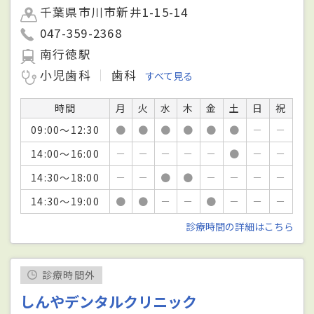
千葉県市川市新井1-15-14
047-359-2368
南行徳駅
小児歯科
歯科
すべて見る
時間
月
火
水
木
金
土
日
祝
09:00～12:30
●
●
●
●
●
●
－
－
14:00～16:00
－
－
－
－
－
●
－
－
14:30～18:00
－
－
●
●
－
－
－
－
14:30～19:00
●
●
－
－
●
－
－
－
診療時間の詳細はこちら
診療時間外
しんやデンタルクリニック