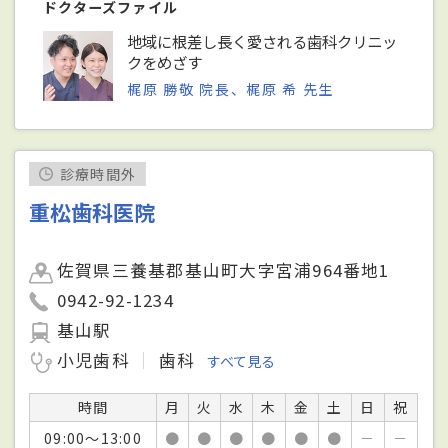
ドクターズファイル
地域に根差し長く愛される歯科クリニッ
クをめざす
梶原 勝敬 院長、梶原 希 先生
診療時間外
重松歯科医院
佐賀県三養基郡基山町大字宮浦964番地1
0942-92-1234
基山駅
小児歯科
歯科
すべて見る
時間
月
火
水
木
金
土
日
祝
09:00～13:00
●
●
●
●
●
●
－
－