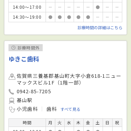
14:00～17:00
－
－
－
－
－
●
－
－
14:30～19:00
●
●
●
●
●
－
－
－
診療時間の詳細はこちら
診療時間外
ゆきこ歯科
佐賀県三養基郡基山町大字小倉618-1ニュー
マックスビル1F（1階一部）
0942-85-7205
基山駅
小児歯科
歯科
すべて見る
時間
月
火
水
木
金
土
日
祝