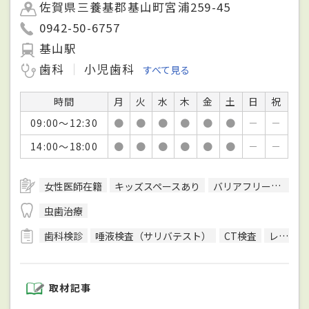
佐賀県三養基郡基山町宮浦259-45
0942-50-6757
基山駅
歯科
小児歯科
すべて見る
時間
月
火
水
木
金
土
日
祝
09:00～12:30
●
●
●
●
●
●
－
－
14:00～18:00
●
●
●
●
●
●
－
－
女性医師在籍
キッズスペースあり
バリアフリー対応
虫歯治療
歯科検診
唾液検査（サリバテスト）
CT検査
レントゲン検査
取材記事