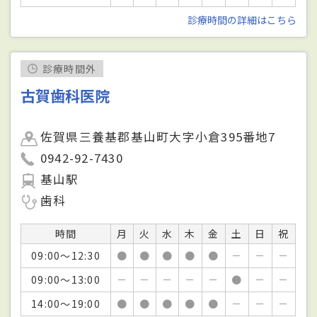
診療時間の詳細はこちら
診療時間外
古賀歯科医院
佐賀県三養基郡基山町大字小倉395番地7
0942-92-7430
基山駅
歯科
時間
月
火
水
木
金
土
日
祝
09:00～12:30
●
●
●
●
●
－
－
－
09:00～13:00
－
－
－
－
－
●
－
－
14:00～19:00
●
●
●
●
●
－
－
－