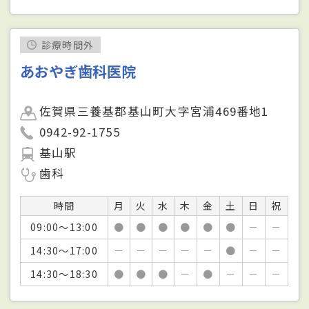
診療時間外
あおやぎ歯科医院
佐賀県三養基郡基山町大字宮浦469番地1
0942-92-1755
基山駅
歯科
時間
月
火
水
木
金
土
日
祝
09:00～13:00
●
●
●
●
●
●
－
－
14:30～17:00
－
－
－
－
－
●
－
－
14:30～18:30
●
●
●
－
●
－
－
－