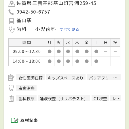
佐賀県三養基郡基山町宮浦259-45
0942-50-6757
基山駅
歯科
小児歯科
すべて見る
時間
月
火
水
木
金
土
日
祝
09:00～12:30
●
●
●
●
●
●
－
－
14:00～18:00
●
●
●
●
●
●
－
－
女性医師在籍
キッズスペースあり
バリアフリー対応
虫歯治療
歯科検診
唾液検査（サリバテスト）
CT検査
レントゲン検査
取材記事