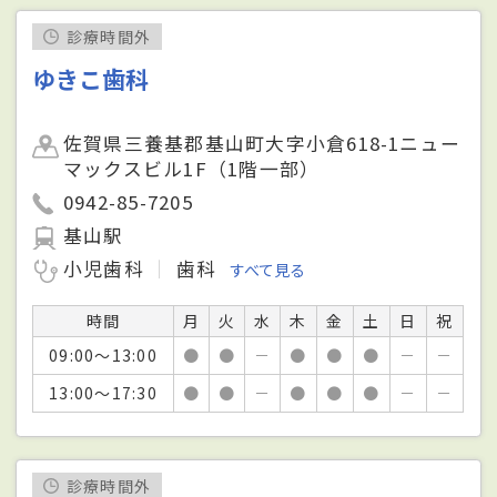
診療時間外
ゆきこ歯科
佐賀県三養基郡基山町大字小倉618-1ニュー
マックスビル1F（1階一部）
0942-85-7205
基山駅
小児歯科
歯科
すべて見る
時間
月
火
水
木
金
土
日
祝
09:00～13:00
●
●
－
●
●
●
－
－
13:00～17:30
●
●
－
●
●
●
－
－
診療時間外