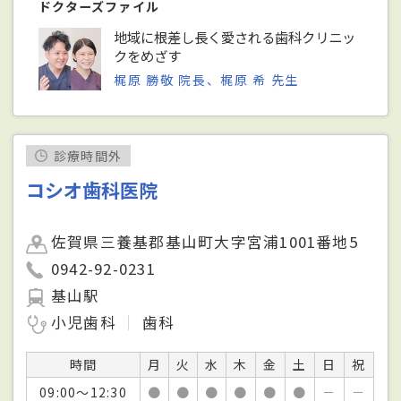
ドクターズファイル
地域に根差し長く愛される歯科クリニッ
クをめざす
梶原 勝敬 院長、梶原 希 先生
診療時間外
コシオ歯科医院
佐賀県三養基郡基山町大字宮浦1001番地5
0942-92-0231
基山駅
小児歯科
歯科
時間
月
火
水
木
金
土
日
祝
09:00～12:30
●
●
●
●
●
●
－
－