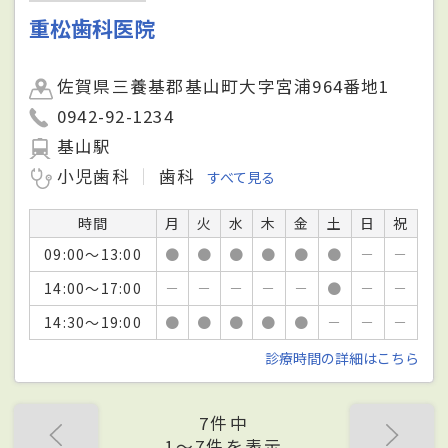
重松歯科医院
佐賀県三養基郡基山町大字宮浦964番地1
0942-92-1234
基山駅
小児歯科
歯科
すべて見る
時間
月
火
水
木
金
土
日
祝
09:00～13:00
●
●
●
●
●
●
－
－
14:00～17:00
－
－
－
－
－
●
－
－
14:30～19:00
●
●
●
●
●
－
－
－
診療時間の詳細はこちら
7件中
1〜7件を表示