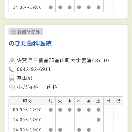
14:00～19:00
●
●
●
●
●
●
－
－
診療時間外
のきた歯科医院
佐賀県三養基郡基山町大字宮浦487-10
0942-92-6911
基山駅
小児歯科
歯科
時間
月
火
水
木
金
土
日
祝
09:00～12:30
●
●
●
●
●
●
－
－
14:00～17:00
－
－
－
－
－
●
－
－
14:00～18:00
●
●
－
●
●
－
－
－