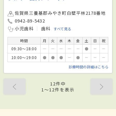
佐賀県三養基郡みやき町白壁平林2178番地
0942-89-5432
小児歯科
歯科
すべて見る
時間
月
火
水
木
金
土
日
祝
09:30～18:00
－
－
－
－
－
●
－
－
10:00～19:00
●
●
●
－
●
－
－
－
診療時間の詳細はこちら
12件中
1〜12件を表示