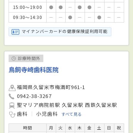
15:00～19:00
●
●
－
●
●
－
－
－
09:30～14:30
－
－
●
－
－
●
－
－
マイナンバーカードの健康保険証利用可能
診療時間外
鳥飼寺崎歯科医院
福岡県久留米市梅満町961-1
0942-38-3267
聖マリア病院前駅 久留米駅 西鉄久留米駅
歯科
小児歯科
すべて見る
時間
月
火
水
木
金
土
日
祝