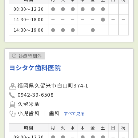
08:30～12:30
●
●
●
●
●
●
－
－
14:30～18:00
－
－
－
－
－
●
－
－
14:30～19:00
●
●
●
－
●
－
－
－
診療時間外
ヨシタケ歯科医院
福岡県久留米市白山町374-1
0942-39-6508
久留米駅
小児歯科
歯科
すべて見る
時間
月
火
水
木
金
土
日
祝
09:00～12:30
●
●
－
●
●
●
－
－