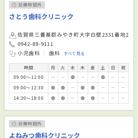
診療時間外
さとう歯科クリニック
佐賀県三養基郡みやき町大字白壁2331番地2
0942-89-9111
小児歯科
歯科
すべて見る
時間
月
火
水
木
金
土
日
祝
09:00～12:00
－
－
●
－
－
●
－
－
09:00～12:30
●
●
－
●
●
－
－
－
14:30～18:00
●
●
－
●
●
－
－
－
診療時間外
よねみつ歯科クリニック