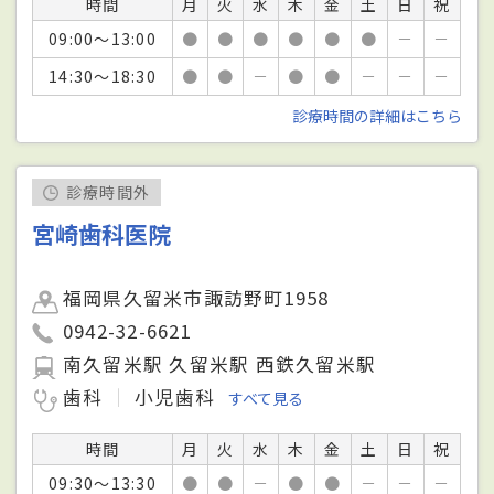
時間
月
火
水
木
金
土
日
祝
09:00～13:00
●
●
●
●
●
●
－
－
14:30～18:30
●
●
－
●
●
－
－
－
診療時間の詳細はこちら
診療時間外
宮崎歯科医院
福岡県久留米市諏訪野町1958
0942-32-6621
南久留米駅 久留米駅 西鉄久留米駅
歯科
小児歯科
すべて見る
時間
月
火
水
木
金
土
日
祝
09:30～13:30
●
●
－
●
●
－
－
－