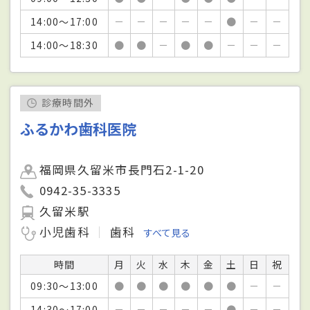
14:00～17:00
－
－
－
－
－
●
－
－
14:00～18:30
●
●
－
●
●
－
－
－
診療時間外
ふるかわ歯科医院
福岡県久留米市長門石2-1-20
0942-35-3335
久留米駅
小児歯科
歯科
すべて見る
時間
月
火
水
木
金
土
日
祝
09:30～13:00
●
●
●
●
●
●
－
－
14:30～17:00
－
－
－
－
－
●
－
－