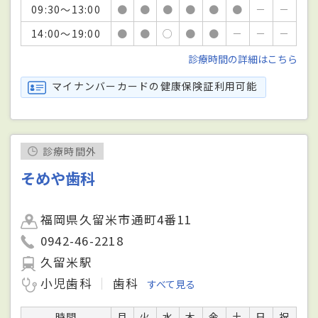
09:30～13:00
●
●
●
●
●
●
－
－
14:00～19:00
●
●
○
●
●
－
－
－
診療時間の詳細はこちら
マイナンバーカードの健康保険証利用可能
診療時間外
そめや歯科
福岡県久留米市通町4番11
0942-46-2218
久留米駅
小児歯科
歯科
すべて見る
時間
月
火
水
木
金
土
日
祝