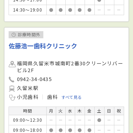
14:30～19:00
●
●
●
●
●
－
－
－
診療時間外
佐藤浩一歯科クリニック
福岡県久留米市城南町2番30クリーンリバー
ビル2F
0942-34-0435
久留米駅
小児歯科
歯科
すべて見る
時間
月
火
水
木
金
土
日
祝
09:00～12:30
－
－
－
－
－
●
－
－
09:00～18:00
●
●
●
●
●
－
－
－