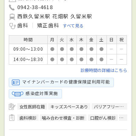
0942-38-4618
西鉄久留米駅 花畑駅 久留米駅
歯科
矯正歯科
すべて見る
時間
月
火
水
木
金
土
日
祝
09:00～13:00
●
●
●
●
●
●
－
－
14:00～18:30
●
●
●
●
●
●
－
－
診療時間の詳細はこちら
マイナンバーカードの健康保険証利用可能
感染症対策実施
女性医師在籍
キッズスペースあり
バリアフリー対応
歯科検診
噛み合わせ検査・診断
口腔がん検診
CT検査