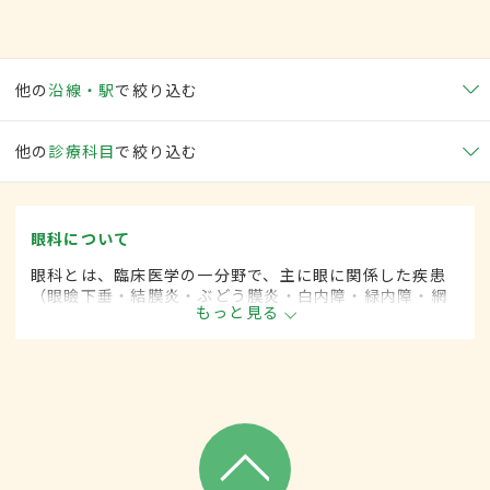
他の
沿線・駅
で絞り込む
他の
診療科目
で絞り込む
眼科について
眼科とは、臨床医学の一分野で、主に眼に関係した疾患
（眼瞼下垂・結膜炎・ぶどう膜炎・白内障・緑内障・網
もっと見る
膜剥離など）を専門的に取り扱います。