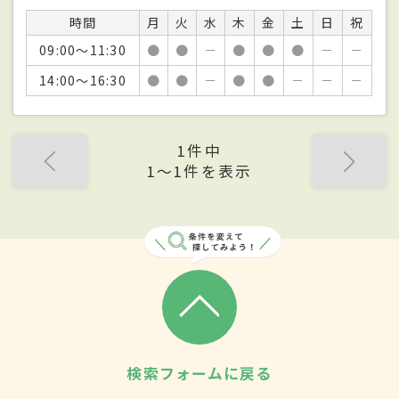
時間
月
火
水
木
金
土
日
祝
09:00～11:30
●
●
－
●
●
●
－
－
14:00～16:30
●
●
－
●
●
－
－
－
1件中
1〜1件を表示
検索フォームに戻る