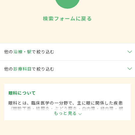
検索フォームに戻る
他の
沿線・駅
で絞り込む
他の
診療科目
で絞り込む
眼科について
眼科とは、臨床医学の一分野で、主に眼に関係した疾患
（眼瞼下垂・結膜炎・ぶどう膜炎・白内障・緑内障・網
もっと見る
膜剥離など）を専門的に取り扱います。