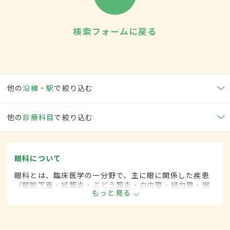
検索フォームに戻る
他の
沿線・駅
で絞り込む
他の
診療科目
で絞り込む
眼科について
眼科とは、臨床医学の一分野で、主に眼に関係した疾患
（眼瞼下垂・結膜炎・ぶどう膜炎・白内障・緑内障・網
もっと見る
膜剥離など）を専門的に取り扱います。