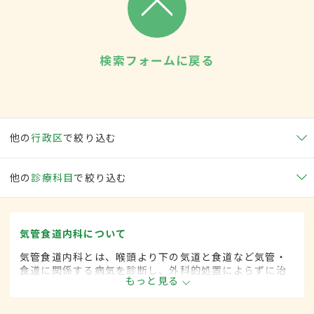
検索フォームに戻る
他の
行政区
で絞り込む
他の
診療科目
で絞り込む
気管食道内科について
気管食道内科とは、喉頭より下の気道と食道など気管・
食道に関係する病気を診断し、外科的処置によらずに治
もっと見る
療する内科の一領域です。平成20年4月の制度改正前
は、気管食道科と呼ばれていました。