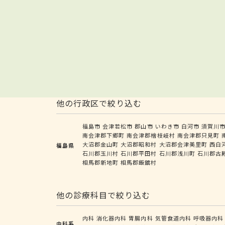
他の行政区で絞り込む
福島市
会津若松市
郡山市
いわき市
白河市
須賀川
南会津郡下郷町
南会津郡檜枝岐村
南会津郡只見町
大沼郡金山町
大沼郡昭和村
大沼郡会津美里町
西白
福島県
石川郡玉川村
石川郡平田村
石川郡浅川町
石川郡古
相馬郡新地町
相馬郡飯舘村
他の診療科目で絞り込む
内科
消化器内科
胃腸内科
気管食道内科
呼吸器内科
内科系