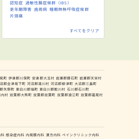
認知症
過敏性腸症候群（IBS）
更年期障害
歯周病
睡眠時無呼吸症候群
片頭痛
すべてをクリア
見町
伊達郡川俣町
安達郡大玉村
岩瀬郡鏡石町
岩瀬郡天栄村
沼郡会津坂下町
河沼郡湯川村
河沼郡柳津町
大沼郡三島町
郡矢祭町
東白川郡塙町
東白川郡鮫川村
石川郡石川町
川内村
双葉郡大熊町
双葉郡双葉町
双葉郡浪江町
双葉郡葛尾村
内科
感染症内科
内視鏡内科
漢方内科
ペインクリニック内科