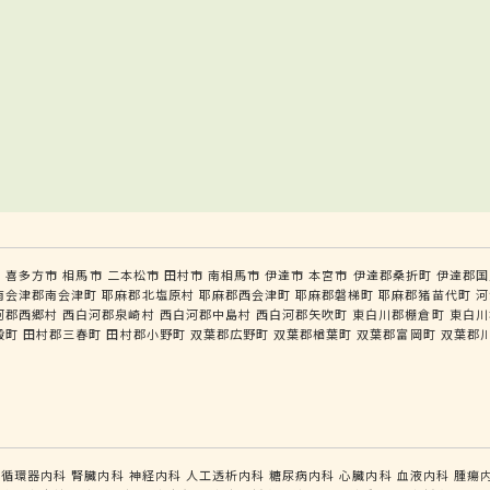
市
喜多方市
相馬市
二本松市
田村市
南相馬市
伊達市
本宮市
伊達郡桑折町
伊達郡国
南会津郡南会津町
耶麻郡北塩原村
耶麻郡西会津町
耶麻郡磐梯町
耶麻郡猪苗代町
河
河郡西郷村
西白河郡泉崎村
西白河郡中島村
西白河郡矢吹町
東白川郡棚倉町
東白川
殿町
田村郡三春町
田村郡小野町
双葉郡広野町
双葉郡楢葉町
双葉郡富岡町
双葉郡
循環器内科
腎臓内科
神経内科
人工透析内科
糖尿病内科
心臓内科
血液内科
腫瘍