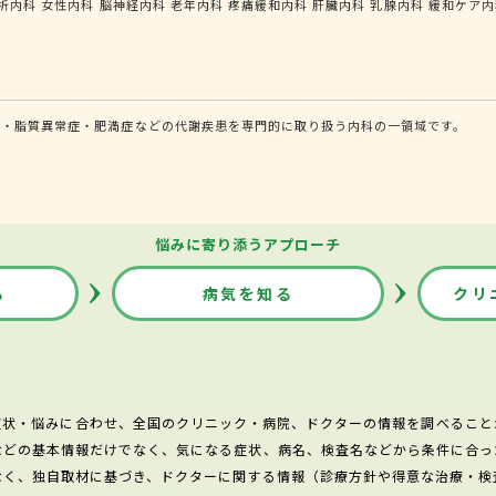
析内科
女性内科
脳神経内科
老年内科
疼痛緩和内科
肝臓内科
乳腺内科
緩和ケア内
圧・脂質異常症・肥満症などの代謝疾患を専門的に取り扱う内科の一領域です。
悩みに寄り添うアプローチ
る
病気を知る
クリ
症状・悩みに合わせ、全国のクリニック・病院、ドクターの情報を調べること
などの基本情報だけでなく、気になる症状、病名、検査名などから条件に合っ
なく、独自取材に基づき、ドクターに関する情報（診療方針や得意な治療・検