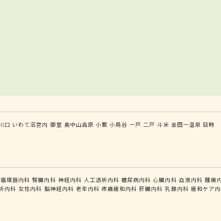
川口
いわて沼宮内
御堂
奥中山高原
小繋
小鳥谷
一戸
二戸
斗米
金田一温泉
目時
循環器内科
腎臓内科
神経内科
人工透析内科
糖尿病内科
心臓内科
血液内科
腫瘍
析内科
女性内科
脳神経内科
老年内科
疼痛緩和内科
肝臓内科
乳腺内科
緩和ケア内