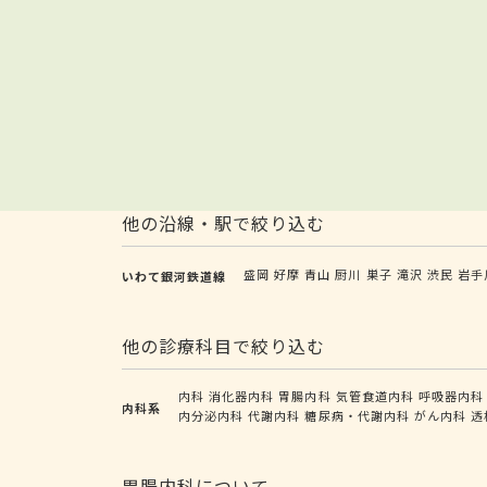
他の沿線・駅で絞り込む
盛岡
好摩
青山
厨川
巣子
滝沢
渋民
岩手
いわて銀河鉄道線
他の診療科目で絞り込む
内科
消化器内科
胃腸内科
気管食道内科
呼吸器内科
内科系
内分泌内科
代謝内科
糖尿病・代謝内科
がん内科
透
胃腸内科について