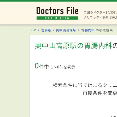
全国のドクター14,35
クリニック・病院 156,
TOP
岩手県
奥中山高原駅
胃腸内科
の検索結果
奥中山高原駅の胃腸内科
0
件中
1〜0件を表示
検索条件に当てはまるクリ
再度条件を変