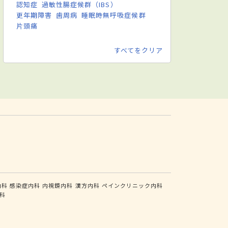
認知症
過敏性腸症候群（IBS）
更年期障害
歯周病
睡眠時無呼吸症候群
片頭痛
すべてをクリア
内科
感染症内科
内視鏡内科
漢方内科
ペインクリニック内科
科