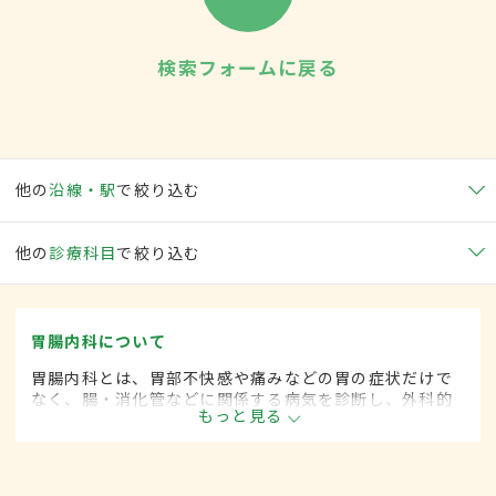
検索フォームに戻る
他の
沿線・駅
で絞り込む
他の
診療科目
で絞り込む
胃腸内科について
胃腸内科とは、胃部不快感や痛みなどの胃の症状だけで
なく、腸・消化管などに関係する病気を診断し、外科的
もっと見る
処置によらずに治療する内科の一領域です。平成20年4
月の制度改正前は、胃腸科と呼ばれていました。