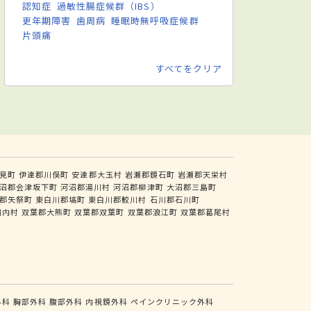
認知症
過敏性腸症候群（IBS）
更年期障害
歯周病
睡眠時無呼吸症候群
片頭痛
すべてをクリア
見町
伊達郡川俣町
安達郡大玉村
岩瀬郡鏡石町
岩瀬郡天栄村
沼郡会津坂下町
河沼郡湯川村
河沼郡柳津町
大沼郡三島町
郡矢祭町
東白川郡塙町
東白川郡鮫川村
石川郡石川町
川内村
双葉郡大熊町
双葉郡双葉町
双葉郡浪江町
双葉郡葛尾村
外科
胸部外科
腹部外科
内視鏡外科
ペインクリニック外科