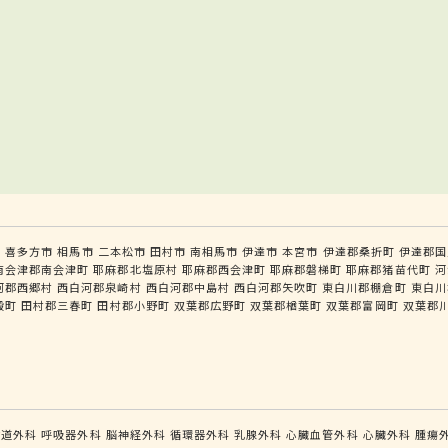
市
喜多方市
相馬市
二本松市
田村市
南相馬市
伊達市
本宮市
伊達郡桑折町
伊達郡国
南会津郡南会津町
耶麻郡北塩原村
耶麻郡西会津町
耶麻郡磐梯町
耶麻郡猪苗代町
河
河郡西郷村
西白河郡泉崎村
西白河郡中島村
西白河郡矢吹町
東白川郡棚倉町
東白川
殿町
田村郡三春町
田村郡小野町
双葉郡広野町
双葉郡楢葉町
双葉郡富岡町
双葉郡
食道外科
呼吸器外科
脳神経外科
循環器外科
乳腺外科
心臓血管外科
心臓外科
腫瘍