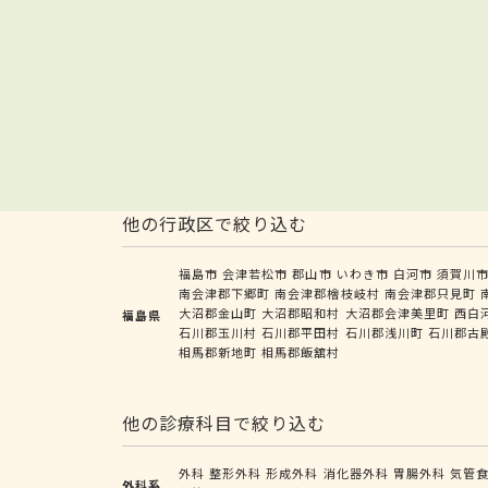
他の行政区で絞り込む
福島市
会津若松市
郡山市
いわき市
白河市
須賀川
南会津郡下郷町
南会津郡檜枝岐村
南会津郡只見町
大沼郡金山町
大沼郡昭和村
大沼郡会津美里町
西白
福島県
石川郡玉川村
石川郡平田村
石川郡浅川町
石川郡古
相馬郡新地町
相馬郡飯舘村
他の診療科目で絞り込む
外科
整形外科
形成外科
消化器外科
胃腸外科
気管
外科系