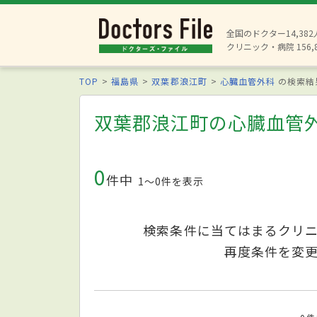
全国のドクター14,38
クリニック・病院 156,
TOP
福島県
双葉郡浪江町
心臓血管外科
の検索結
双葉郡浪江町の心臓血管
0
件中
1〜0件を表示
検索条件に当てはまるクリ
再度条件を変