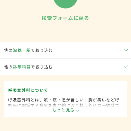
検索フォームに戻る
他の
沿線・駅
で絞り込む
他の
診療科目
で絞り込む
呼吸器外科について
呼吸器外科とは、咳・痰・息が苦しい・胸が痛いなど呼
吸器に関係する病気を専門的に取り扱う外科の一領域で
もっと見る
す。平成20年4月の制度改正前は、呼吸器科と呼ばれて
いました。