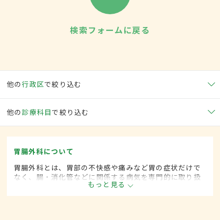
検索フォームに戻る
他の
行政区
で絞り込む
他の
診療科目
で絞り込む
胃腸外科について
胃腸外科とは、胃部の不快感や痛みなど胃の症状だけで
なく、腸・消化管などに関係する病気を専門的に取り扱
もっと見る
う外科の一領域です。平成20年4月の制度改正前は、胃
腸科と呼ばれていました。