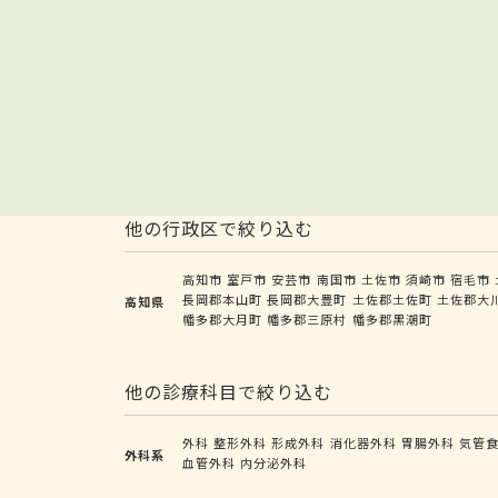
他の行政区で絞り込む
高知市
室戸市
安芸市
南国市
土佐市
須崎市
宿毛市
長岡郡本山町
長岡郡大豊町
土佐郡土佐町
土佐郡大
高知県
幡多郡大月町
幡多郡三原村
幡多郡黒潮町
他の診療科目で絞り込む
外科
整形外科
形成外科
消化器外科
胃腸外科
気管
外科系
血管外科
内分泌外科