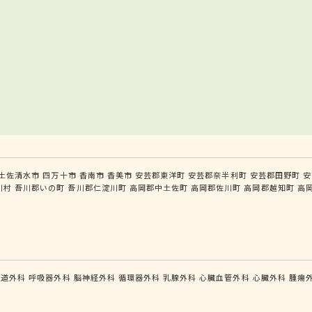
土佐清水市
四万十市
香南市
香美市
安芸郡東洋町
安芸郡奈半利町
安芸郡田野町
安
川村
吾川郡いの町
吾川郡仁淀川町
高岡郡中土佐町
高岡郡佐川町
高岡郡越知町
高
食道外科
呼吸器外科
脳神経外科
循環器外科
乳腺外科
心臓血管外科
心臓外科
腫瘍