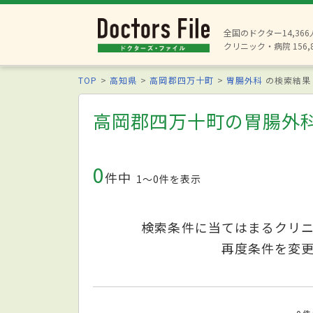
全国のドクター14,36
クリニック・病院 156,
TOP
高知県
高岡郡四万十町
胃腸外科
の検索結果
高岡郡四万十町の胃腸外
0
件中
1〜0件を表示
検索条件に当てはまるクリ
再度条件を変