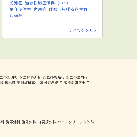
認知症
過敏性腸症候群（IBS）
更年期障害
歯周病
睡眠時無呼吸症候群
片頭痛
すべてをクリア
芸郡安田町
安芸郡北川村
安芸郡馬路村
安芸郡芸西村
岡郡檮原町
高岡郡日高村
高岡郡津野町
高岡郡四万十町
外科
胸部外科
腹部外科
内視鏡外科
ペインクリニック外科