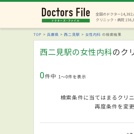
全国のドクター14,38
クリニック・病院 156,
TOP
兵庫県
西二見駅
女性内科
の検索結果
西二見駅の女性内科
のク
0
件中
1〜0件を表示
検索条件に当てはまるクリ
再度条件を変