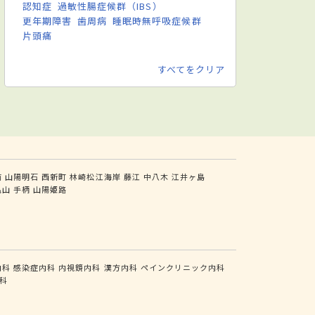
認知症
過敏性腸症候群（IBS）
更年期障害
歯周病
睡眠時無呼吸症候群
片頭痛
すべてをクリア
前
山陽明石
西新町
林崎松江海岸
藤江
中八木
江井ヶ島
亀山
手柄
山陽姫路
内科
感染症内科
内視鏡内科
漢方内科
ペインクリニック内科
科