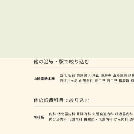
他の沿線・駅で絞り込む
西代
板宿
東須磨
月見山
須磨寺
山陽須磨
須
山陽電鉄本線
西江井ヶ島
山陽魚住
東二見
西二見
播磨町
他の診療科目で絞り込む
内科
消化器内科
胃腸内科
気管食道内科
呼吸器内科
内科系
内分泌内科
代謝内科
糖尿病・代謝内科
がん内科
透