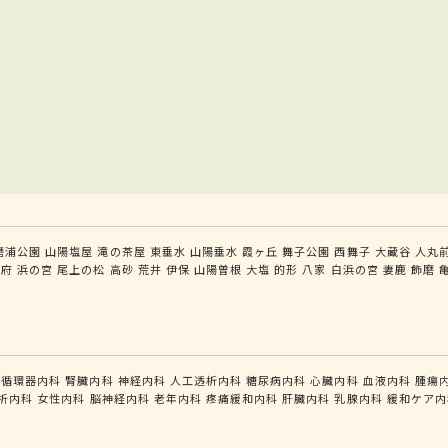
磨浦公園
山陽塩屋
滝の茶屋
東垂水
山陽垂水
霞ヶ丘
舞子公園
西舞子
大蔵谷
人丸
別府
浜の宮
尾上の松
高砂
荒井
伊保
山陽曽根
大塩
的形
八家
白浜の宮
妻鹿
飾磨
循環器内科
腎臓内科
神経内科
人工透析内科
糖尿病内科
心臓内科
血液内科
腫瘍
析内科
女性内科
脳神経内科
老年内科
疼痛緩和内科
肝臓内科
乳腺内科
緩和ケア内