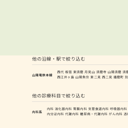
他の沿線・駅で絞り込む
西代
板宿
東須磨
月見山
須磨寺
山陽須磨
須
山陽電鉄本線
西江井ヶ島
山陽魚住
東二見
西二見
播磨町
他の診療科目で絞り込む
内科
消化器内科
胃腸内科
気管食道内科
呼吸器内科
内科系
内分泌内科
代謝内科
糖尿病・代謝内科
がん内科
透