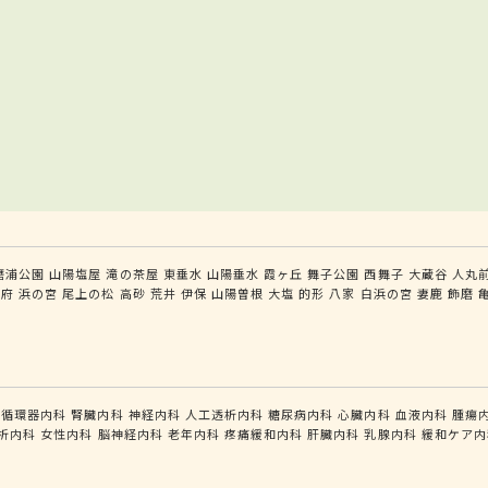
磨浦公園
山陽塩屋
滝の茶屋
東垂水
山陽垂水
霞ヶ丘
舞子公園
西舞子
大蔵谷
人丸
別府
浜の宮
尾上の松
高砂
荒井
伊保
山陽曽根
大塩
的形
八家
白浜の宮
妻鹿
飾磨
循環器内科
腎臓内科
神経内科
人工透析内科
糖尿病内科
心臓内科
血液内科
腫瘍
析内科
女性内科
脳神経内科
老年内科
疼痛緩和内科
肝臓内科
乳腺内科
緩和ケア内