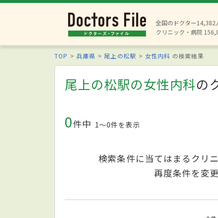
全国のドクター14,38
クリニック・病院 156,
TOP
兵庫県
尾上の松駅
女性内科
の検索結果
尾上の松駅の女性内科
の
0
件中
1〜0件を表示
検索条件に当てはまるクリ
再度条件を変