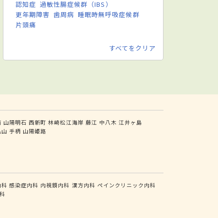
認知症
過敏性腸症候群（IBS）
更年期障害
歯周病
睡眠時無呼吸症候群
片頭痛
すべてをクリア
前
山陽明石
西新町
林崎松江海岸
藤江
中八木
江井ヶ島
亀山
手柄
山陽姫路
内科
感染症内科
内視鏡内科
漢方内科
ペインクリニック内科
科