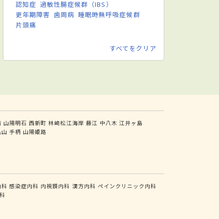
認知症
過敏性腸症候群（IBS）
更年期障害
歯周病
睡眠時無呼吸症候群
片頭痛
すべてをクリア
前
山陽明石
西新町
林崎松江海岸
藤江
中八木
江井ヶ島
亀山
手柄
山陽姫路
内科
感染症内科
内視鏡内科
漢方内科
ペインクリニック内科
科