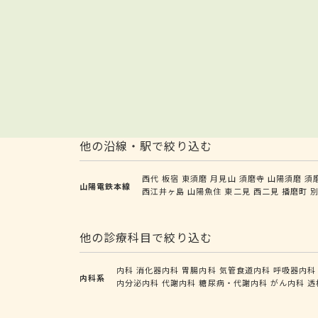
他の沿線・駅で絞り込む
西代
板宿
東須磨
月見山
須磨寺
山陽須磨
須
山陽電鉄本線
西江井ヶ島
山陽魚住
東二見
西二見
播磨町
他の診療科目で絞り込む
内科
消化器内科
胃腸内科
気管食道内科
呼吸器内科
内科系
内分泌内科
代謝内科
糖尿病・代謝内科
がん内科
透