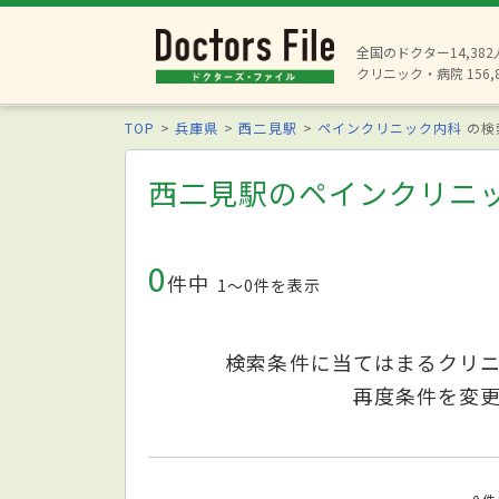
全国のドクター14,38
クリニック・病院 156,
TOP
兵庫県
西二見駅
ペインクリニック内科
の検
西二見駅のペインクリニ
0
件中
1〜0件を表示
検索条件に当てはまるクリ
再度条件を変