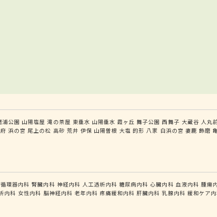
磨浦公園
山陽塩屋
滝の茶屋
東垂水
山陽垂水
霞ヶ丘
舞子公園
西舞子
大蔵谷
人丸
別府
浜の宮
尾上の松
高砂
荒井
伊保
山陽曽根
大塩
的形
八家
白浜の宮
妻鹿
飾磨
循環器内科
腎臓内科
神経内科
人工透析内科
糖尿病内科
心臓内科
血液内科
腫瘍
析内科
女性内科
脳神経内科
老年内科
疼痛緩和内科
肝臓内科
乳腺内科
緩和ケア内