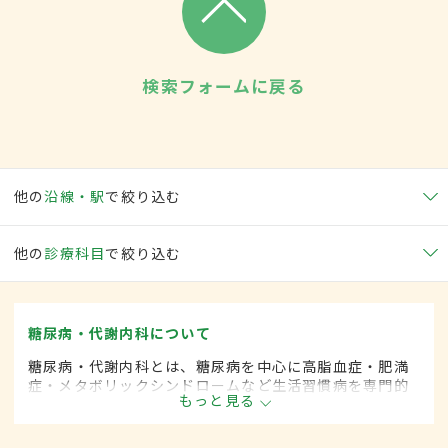
検索フォームに戻る
他の
沿線・駅
で絞り込む
他の
診療科目
で絞り込む
糖尿病・代謝内科について
糖尿病・代謝内科とは、糖尿病を中心に高脂血症・肥満
症・メタボリックシンドロームなど生活習慣病を専門的
もっと見る
に取り扱う内科の一領域です。平成20年4月の制度改正
前は、糖尿病科と呼ばれていました。