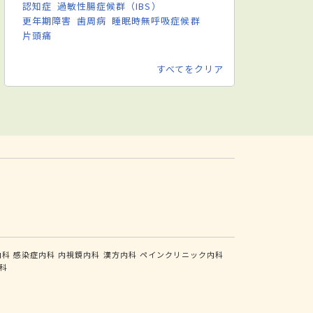
認知症
過敏性腸症候群（IBS）
更年期障害
歯周病
睡眠時無呼吸症候群
片頭痛
すべてをクリア
内科
感染症内科
内視鏡内科
漢方内科
ペインクリニック内科
科