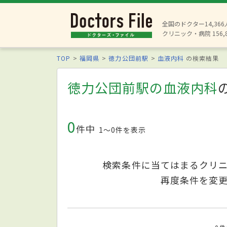
全国のドクター14,36
クリニック・病院 156,
TOP
福岡県
徳力公団前駅
血液内科
の検索結果
徳力公団前駅の血液内科
0
件中
1〜0件を表示
検索条件に当てはまるクリ
再度条件を変