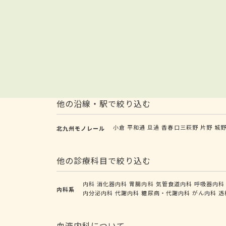
他の沿線・駅で絞り込む
小倉
平和通
旦過
香春口三萩野
片野
城
北九州モノレール
他の診療科目で絞り込む
内科
消化器内科
胃腸内科
気管食道内科
呼吸器内科
内科系
内分泌内科
代謝内科
糖尿病・代謝内科
がん内科
透
血液内科について