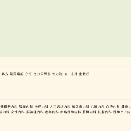
野
北方
競馬場前
守恒
徳力公団前
徳力嵐山口
志井
企救丘
循環器内科
腎臓内科
神経内科
人工透析内科
糖尿病内科
心臓内科
血液内科
腫瘍
析内科
女性内科
脳神経内科
老年内科
疼痛緩和内科
肝臓内科
乳腺内科
緩和ケア内