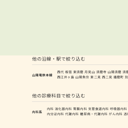
他の沿線・駅で絞り込む
西代
板宿
東須磨
月見山
須磨寺
山陽須磨
須
山陽電鉄本線
西江井ヶ島
山陽魚住
東二見
西二見
播磨町
他の診療科目で絞り込む
内科
消化器内科
胃腸内科
気管食道内科
呼吸器内科
内科系
内分泌内科
代謝内科
糖尿病・代謝内科
がん内科
透