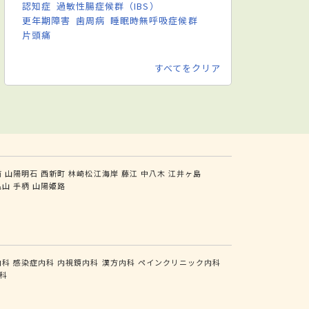
認知症
過敏性腸症候群（IBS）
更年期障害
歯周病
睡眠時無呼吸症候群
片頭痛
すべてをクリア
前
山陽明石
西新町
林崎松江海岸
藤江
中八木
江井ヶ島
亀山
手柄
山陽姫路
内科
感染症内科
内視鏡内科
漢方内科
ペインクリニック内科
科