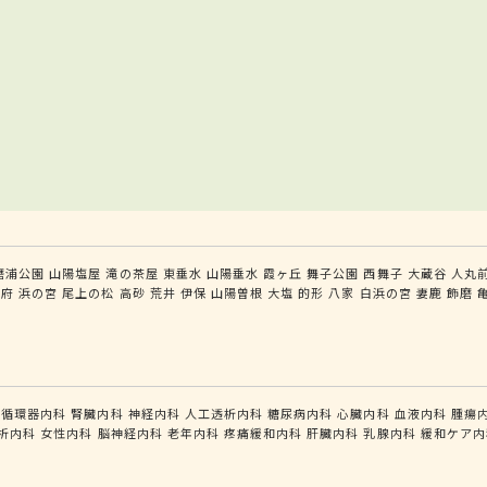
磨浦公園
山陽塩屋
滝の茶屋
東垂水
山陽垂水
霞ヶ丘
舞子公園
西舞子
大蔵谷
人丸
別府
浜の宮
尾上の松
高砂
荒井
伊保
山陽曽根
大塩
的形
八家
白浜の宮
妻鹿
飾磨
循環器内科
腎臓内科
神経内科
人工透析内科
糖尿病内科
心臓内科
血液内科
腫瘍
析内科
女性内科
脳神経内科
老年内科
疼痛緩和内科
肝臓内科
乳腺内科
緩和ケア内