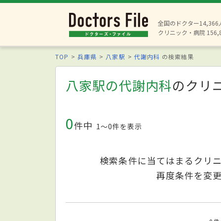
全国のドクター14,36
クリニック・病院 156,
TOP
兵庫県
八家駅
代謝内科
の検索結果
八家駅の代謝内科
のクリ
0
件中
1〜0件を表示
検索条件に当てはまるクリ
再度条件を変