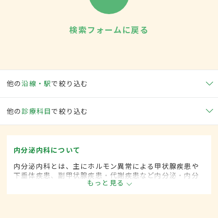
検索フォームに戻る
他の
沿線・駅
で絞り込む
他の
診療科目
で絞り込む
内分泌内科について
内分泌内科とは、主にホルモン異常による甲状腺疾患や
下垂体疾患、副甲状腺疾患・代謝疾患など内分泌・内分
もっと見る
泌器に関係する疾患を専門的に取り扱う内科の一領域で
す。