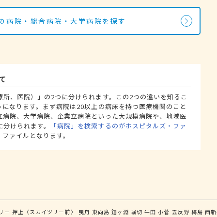
科の病院・総合病院・大学病院を探す
て
療所、医院）」の2つに分けられます。この2つの違いを知るこ
うになります。まず病院は20以上の病床を持つ医療機関のこと
立病院、大学病院、企業立病院といった大規模病院や、地域医
に分けられます。
「病院」を検索するのがホスピタルズ・ファ
・ファイルとなります。
リー
押上〈スカイツリー前〉
曳舟
東向島
鐘ヶ淵
堀切
牛田
小菅
五反野
梅島
西新