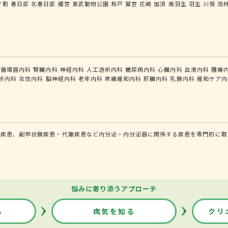
ノ割
春日部
北春日部
姫宮
東武動物公園
和戸
鷲宮
花崎
加須
南羽生
羽生
川俣
茂
循環器内科
腎臓内科
神経内科
人工透析内科
糖尿病内科
心臓内科
血液内科
腫瘍
析内科
女性内科
脳神経内科
老年内科
疼痛緩和内科
肝臓内科
乳腺内科
緩和ケア内
体疾患、副甲状腺疾患・代謝疾患など内分泌・内分泌器に関係する疾患を専門的に取
悩みに寄り添うアプローチ
る
病気を知る
クリ