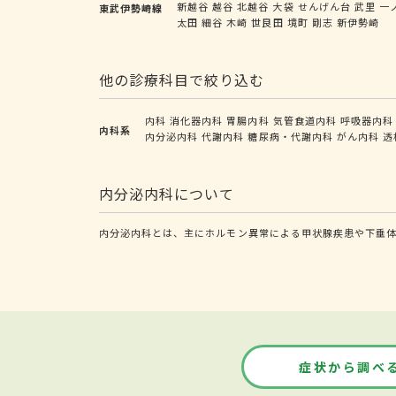
新越谷
越谷
北越谷
大袋
せんげん台
武里
一
東武伊勢崎線
太田
細谷
木崎
世良田
境町
剛志
新伊勢崎
他の診療科目で絞り込む
内科
消化器内科
胃腸内科
気管食道内科
呼吸器内科
内科系
内分泌内科
代謝内科
糖尿病・代謝内科
がん内科
透
内分泌内科について
内分泌内科とは、主にホルモン異常による甲状腺疾患や下垂
症状から調べ