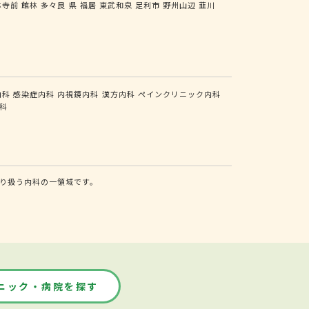
林寺前
館林
多々良
県
福居
東武和泉
足利市
野州山辺
韮川
内科
感染症内科
内視鏡内科
漢方内科
ペインクリニック内科
科
り扱う内科の一領域です。
ニック・病院を探す