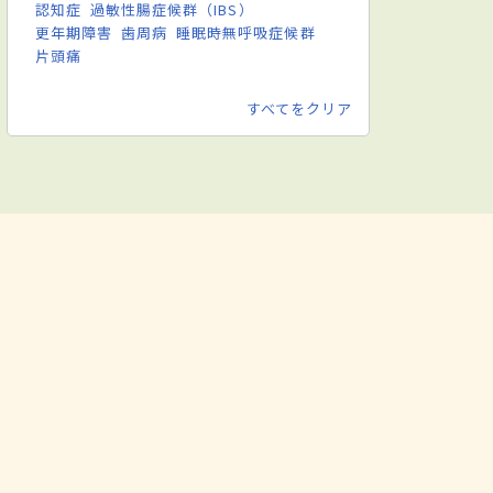
認知症
過敏性腸症候群（IBS）
更年期障害
歯周病
睡眠時無呼吸症候群
片頭痛
すべてをクリア