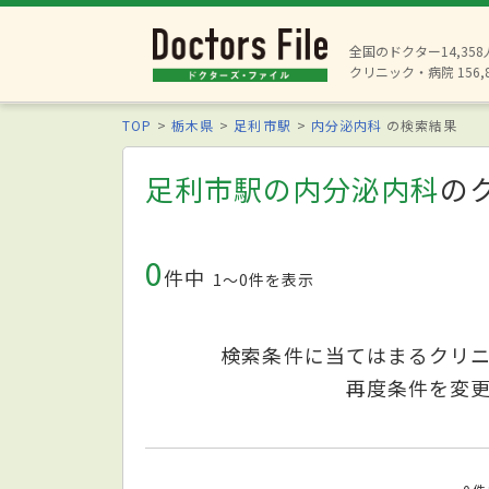
全国のドクター14,35
クリニック・病院 156,
TOP
栃木県
足利市駅
内分泌内科
の検索結果
足利市駅の内分泌内科
の
0
件中
1〜0件を表示
検索条件に当てはまるクリ
再度条件を変