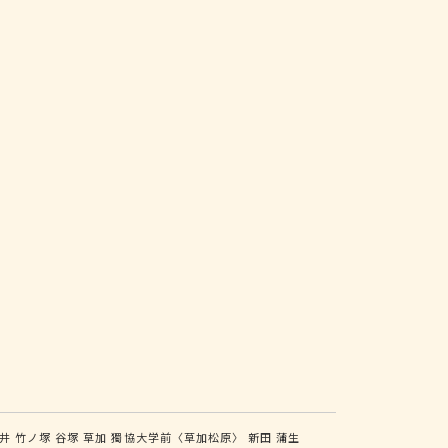
井
竹ノ塚
谷塚
草加
獨協大学前〈草加松原〉
新田
蒲生