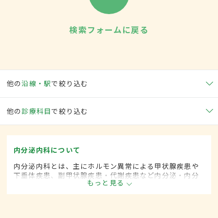
検索フォームに戻る
他の
沿線・駅
で絞り込む
他の
診療科目
で絞り込む
内分泌内科について
内分泌内科とは、主にホルモン異常による甲状腺疾患や
下垂体疾患、副甲状腺疾患・代謝疾患など内分泌・内分
もっと見る
泌器に関係する疾患を専門的に取り扱う内科の一領域で
す。