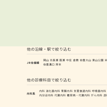
他の沿線・駅で絞り込む
岡山
北長瀬
庭瀬
中庄
倉敷
伯耆大山
東山公園
JR伯備線
伯耆溝口
岸本
他の診療科目で絞り込む
内科
消化器内科
胃腸内科
気管食道内科
呼吸器内科
内科系
内分泌内科
代謝内科
糖尿病・代謝内科
がん内科
透