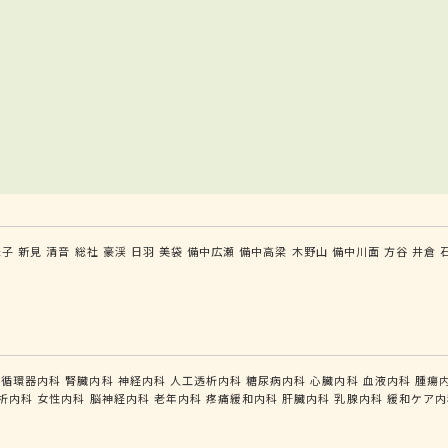
米子
新見
清音
総社
豪渓
日羽
美袋
備中広瀬
備中高梁
木野山
備中川面
方谷
井倉
循環器内科
腎臓内科
神経内科
人工透析内科
糖尿病内科
心臓内科
血液内科
腫瘍
析内科
女性内科
脳神経内科
老年内科
疼痛緩和内科
肝臓内科
乳腺内科
緩和ケア内