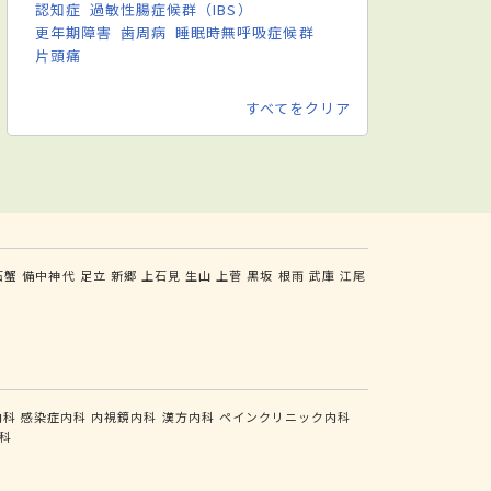
認知症
過敏性腸症候群（IBS）
更年期障害
歯周病
睡眠時無呼吸症候群
片頭痛
すべてをクリア
石蟹
備中神代
足立
新郷
上石見
生山
上菅
黒坂
根雨
武庫
江尾
内科
感染症内科
内視鏡内科
漢方内科
ペインクリニック内科
科