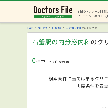
全国のドクター14,35
クリニック・病院 156,
TOP
岡山県
石蟹駅
内分泌内科
の検索結果
石蟹駅の内分泌内科
のク
0
件中
1〜0件を表示
検索条件に当てはまるクリ
再度条件を変