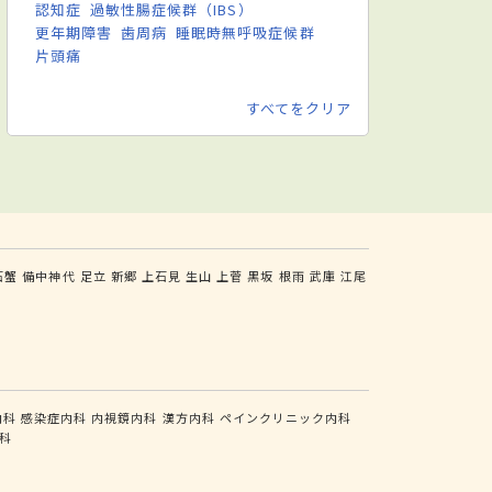
認知症
過敏性腸症候群（IBS）
更年期障害
歯周病
睡眠時無呼吸症候群
片頭痛
すべてをクリア
石蟹
備中神代
足立
新郷
上石見
生山
上菅
黒坂
根雨
武庫
江尾
内科
感染症内科
内視鏡内科
漢方内科
ペインクリニック内科
科