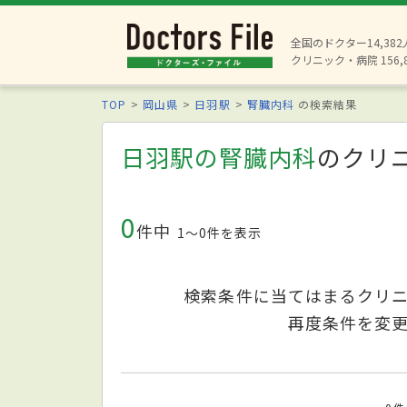
全国のドクター14,38
クリニック・病院 156,
TOP
岡山県
日羽駅
腎臓内科
の検索結果
日羽駅の腎臓内科
のクリ
0
件中
1〜0件を表示
検索条件に当てはまるクリ
再度条件を変