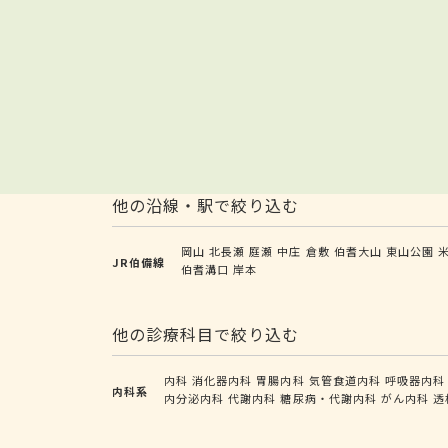
他の沿線・駅で絞り込む
岡山
北長瀬
庭瀬
中庄
倉敷
伯耆大山
東山公園
JR伯備線
伯耆溝口
岸本
他の診療科目で絞り込む
内科
消化器内科
胃腸内科
気管食道内科
呼吸器内科
内科系
内分泌内科
代謝内科
糖尿病・代謝内科
がん内科
透