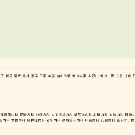
米子
新見
清音
総社
豪渓
日羽
美袋
備中広瀬
備中高梁
木野山
備中川面
方谷
井倉
循環器内科
腎臓内科
神経内科
人工透析内科
糖尿病内科
心臓内科
血液内科
腫瘍
析内科
女性内科
脳神経内科
老年内科
疼痛緩和内科
肝臓内科
乳腺内科
緩和ケア内