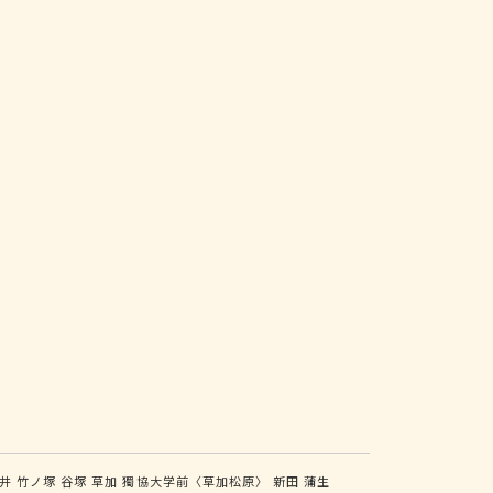
井
竹ノ塚
谷塚
草加
獨協大学前〈草加松原〉
新田
蒲生