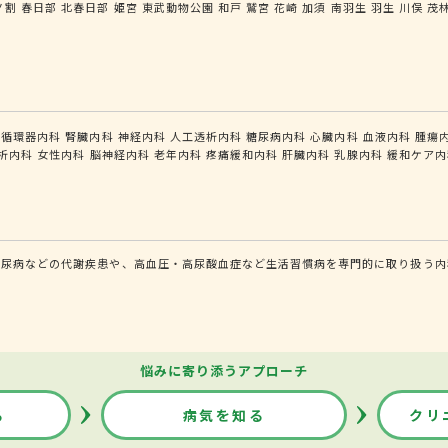
ノ割
春日部
北春日部
姫宮
東武動物公園
和戸
鷲宮
花崎
加須
南羽生
羽生
川俣
茂
循環器内科
腎臓内科
神経内科
人工透析内科
糖尿病内科
心臓内科
血液内科
腫瘍
析内科
女性内科
脳神経内科
老年内科
疼痛緩和内科
肝臓内科
乳腺内科
緩和ケア内
糖尿病などの代謝疾患や、高血圧・高尿酸血症など生活習慣病を専門的に取り扱う内
悩みに寄り添うアプローチ
る
病気を知る
クリ