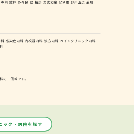
林寺前
館林
多々良
県
福居
東武和泉
足利市
野州山辺
韮川
内科
感染症内科
内視鏡内科
漢方内科
ペインクリニック内科
科
科の一領域です。
ニック・病院を探す