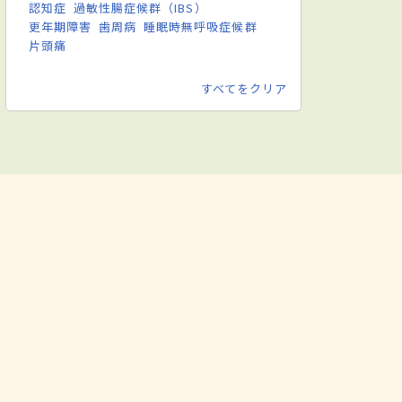
認知症
過敏性腸症候群（IBS）
更年期障害
歯周病
睡眠時無呼吸症候群
片頭痛
すべてをクリア