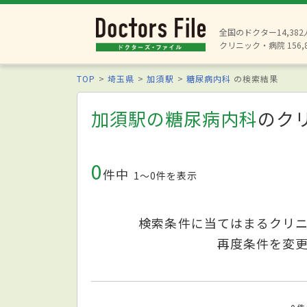
全国のドクター14,38
クリニック・病院 156,
TOP
埼玉県
加須駅
糖尿病内科
の検索結果
加須駅の糖尿病内科
のク
0
件中
1〜0件を表示
検索条件に当てはまるクリ
再度条件を変