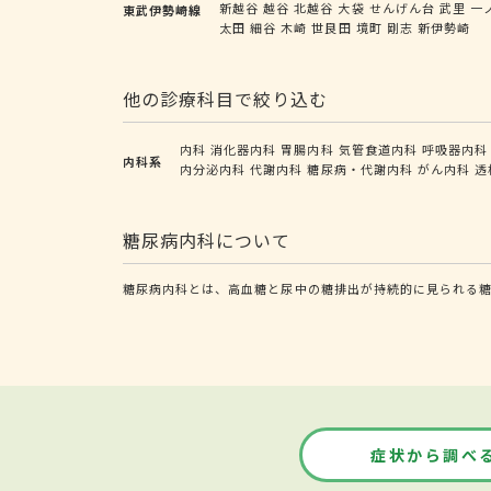
新越谷
越谷
北越谷
大袋
せんげん台
武里
一
東武伊勢崎線
太田
細谷
木崎
世良田
境町
剛志
新伊勢崎
他の診療科目で絞り込む
内科
消化器内科
胃腸内科
気管食道内科
呼吸器内科
内科系
内分泌内科
代謝内科
糖尿病・代謝内科
がん内科
透
糖尿病内科について
糖尿病内科とは、高血糖と尿中の糖排出が持続的に見られる
症状から調べ