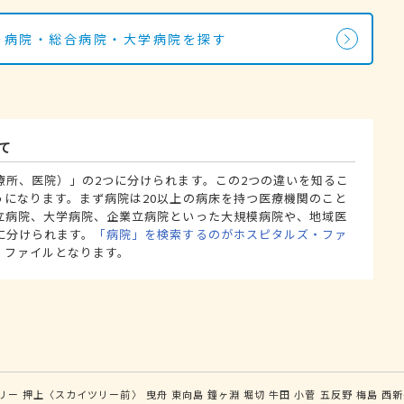
科の病院・総合病院・大学病院を探す
て
療所、医院）」の2つに分けられます。この2つの違いを知るこ
うになります。まず病院は20以上の病床を持つ医療機関のこと
立病院、大学病院、企業立病院といった大規模病院や、地域医
に分けられます。
「病院」を検索するのがホスピタルズ・ファ
・ファイルとなります。
リー
押上〈スカイツリー前〉
曳舟
東向島
鐘ヶ淵
堀切
牛田
小菅
五反野
梅島
西新