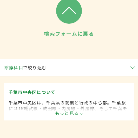
検索フォームに戻る
診療科目
で絞り込む
千葉市中央区について
千葉市中央区は、千葉県の商業と行政の中心部。千葉駅
にはJR総武線・成田線・内房線・外房線、そして千葉モ
もっと見る
ノレールが通り、東京まで約40分とアクセスも良い。百
貨店や大型書店、家電量販店などがある便利な町。