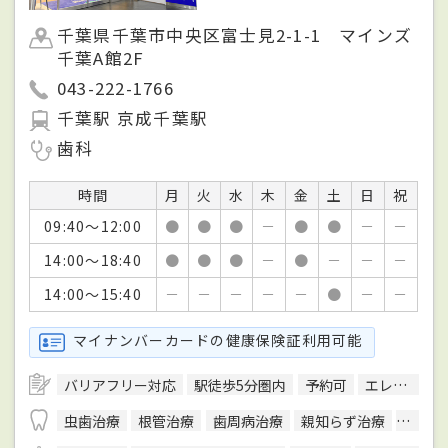
千葉県千葉市中央区富士見2-1-1 マインズ
千葉A館2F
043-222-1766
千葉駅 京成千葉駅
歯科
時間
月
火
水
木
金
土
日
祝
09:40～12:00
●
●
●
－
●
●
－
－
14:00～18:40
●
●
●
－
●
－
－
－
14:00～15:40
－
－
－
－
－
●
－
－
マイナンバーカードの健康保険証利用可能
バリアフリー対応
駅徒歩5分圏内
予約可
エレベーターあり
虫歯治療
根管治療
歯周病治療
親知らず治療
顎関節