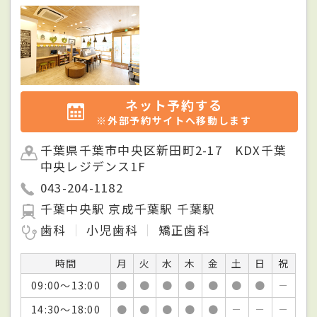
ネット予約する
※外部予約サイトへ移動します
千葉県千葉市中央区新田町2-17 KDX千葉
中央レジデンス1F
043-204-1182
千葉中央駅 京成千葉駅 千葉駅
歯科
小児歯科
矯正歯科
時間
月
火
水
木
金
土
日
祝
09:00～13:00
●
●
●
●
●
●
●
－
14:30～18:00
●
●
●
●
●
－
－
－