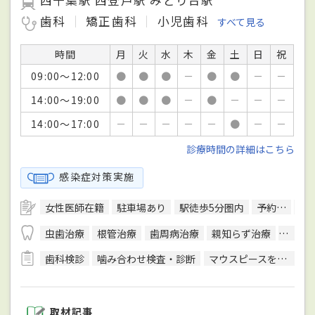
西千葉駅 西登戸駅 みどり台駅
歯科
矯正歯科
小児歯科
すべて見る
時間
月
火
水
木
金
土
日
祝
09:00～12:00
●
●
●
－
●
●
－
－
14:00～19:00
●
●
●
－
●
－
－
－
14:00～17:00
－
－
－
－
－
●
－
－
診療時間の詳細はこちら
感染症対策実施
女性医師在籍
駐車場あり
駅徒歩5分圏内
予約可
往
虫歯治療
根管治療
歯周病治療
親知らず治療
顎関節
歯科検診
噛み合わせ検査・診断
マウスピースを用いた治療
取材記事