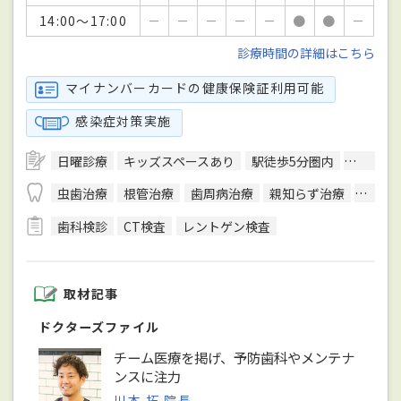
14:00～17:00
－
－
－
－
－
●
●
－
診療時間の詳細はこちら
マイナンバーカードの健康保険証利用可能
感染症対策実施
日曜診療
キッズスペースあり
駅徒歩5分圏内
クレジッ
虫歯治療
根管治療
歯周病治療
親知らず治療
顎関節
歯科検診
CT検査
レントゲン検査
取材記事
ドクターズファイル
チーム医療を掲げ、予防歯科やメンテナ
ンスに注力
川本 拓 院長