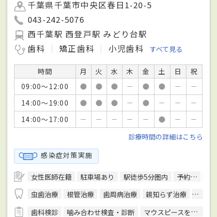
千葉県千葉市中央区春日1-20-5
043-242-5076
西千葉駅 西登戸駅 みどり台駅
歯科
矯正歯科
小児歯科
すべて見る
時間
月
火
水
木
金
土
日
祝
09:00～12:00
●
●
●
－
●
●
－
－
14:00～19:00
●
●
●
－
●
－
－
－
14:00～17:00
－
－
－
－
－
●
－
－
診療時間の詳細はこちら
感染症対策実施
女性医師在籍
駐車場あり
駅徒歩5分圏内
予約可
往
虫歯治療
根管治療
歯周病治療
親知らず治療
顎関節
歯科検診
噛み合わせ検査・診断
マウスピースを用いた治療