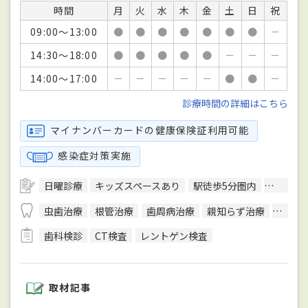
時間
月
火
水
木
金
土
日
祝
09:00～13:00
●
●
●
●
●
●
●
－
14:30～18:00
●
●
●
●
●
－
－
－
14:00～17:00
－
－
－
－
－
●
●
－
診療時間の詳細はこちら
マイナンバーカードの健康保険証利用可能
感染症対策実施
日曜診療
キッズスペースあり
駅徒歩5分圏内
クレジッ
虫歯治療
根管治療
歯周病治療
親知らず治療
顎関節
歯科検診
CT検査
レントゲン検査
取材記事