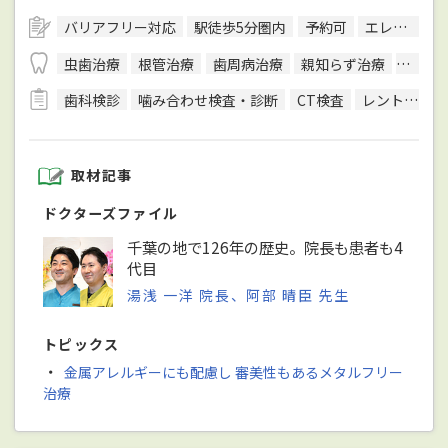
バリアフリー対応
駅徒歩5分圏内
予約可
エレベーターあり
虫歯治療
根管治療
歯周病治療
親知らず治療
顎関節
歯科検診
噛み合わせ検査・診断
CT検査
レントゲン検査
取材記事
ドクターズファイル
千葉の地で126年の歴史。院長も患者も4
代目
湯浅 一洋 院長、阿部 晴臣 先生
トピックス
・
金属アレルギーにも配慮し 審美性もあるメタルフリー
治療