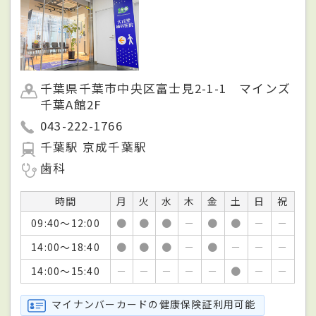
千葉県千葉市中央区富士見2-1-1 マインズ
千葉A館2F
043-222-1766
千葉駅 京成千葉駅
歯科
時間
月
火
水
木
金
土
日
祝
09:40～12:00
●
●
●
－
●
●
－
－
14:00～18:40
●
●
●
－
●
－
－
－
14:00～15:40
－
－
－
－
－
●
－
－
マイナンバーカードの健康保険証利用可能