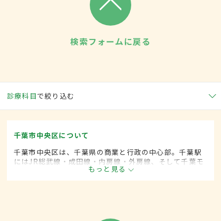
検索フォームに戻る
診療科目
で絞り込む
千葉市中央区について
千葉市中央区は、千葉県の商業と行政の中心部。千葉駅
にはJR総武線・成田線・内房線・外房線、そして千葉モ
もっと見る
ノレールが通り、東京まで約40分とアクセスも良い。百
貨店や大型書店、家電量販店などがある便利な町。