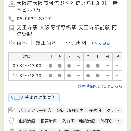
大阪府大阪市阿倍野区阿倍野筋1-3-21 岸
本ビル7階
06-6627-8777
天王寺駅 大阪阿部野橋駅 天王寺駅前駅 阿
倍野駅
歯科
矯正歯科
小児歯科
すべて見る
時間
月
火
水
木
金
土
日
祝
09:30～13:00
●
●
●
－
●
●
－
－
14:30～18:30
●
●
●
－
●
●
－
－
診療時間の詳細はこちら
感染症対策実施
バリアフリー対応
駅徒歩5分圏内
予約可
クレジットカード対応
虫歯治療
根管治療
入れ歯／義歯治療
PMTC
インプ