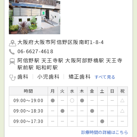
大阪府大阪市阿倍野区阪南町1-8-4
06-6627-4618
阿倍野駅 天王寺駅 大阪阿部野橋駅 天王寺
駅前駅 昭和町駅
歯科
小児歯科
矯正歯科
すべて見る
時間
月
火
水
木
金
土
日
祝
09:00～19:00
●
－
○
●
－
－
－
△
09:00～18:30
－
●
－
－
●
－
－
△
09:00～17:30
－
－
－
－
－
●
－
－
診療時間の詳細はこちら