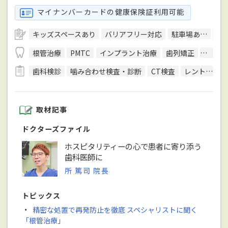
マイナンバーカードの健康保険証利用可能
キッズスペースあり
バリアフリー対応
駐車場あり
駅
根管治療
PMTC
インプラント治療
歯列矯正
マウス
歯科検診
噛み合わせ検査・診断
CT検査
レントゲン検査
取材記事
ドクターズファイル
ホスピタリティーの心で患者に寄り添う
歯科医師に
所 篤司 院長
トピックス
・
精密な処置で再発防止を徹底 スペシャリストに聞く
「根管治療」