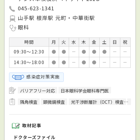
045-623-1341
山手駅 根岸駅 元町・中華街駅
眼科
時間
月
火
水
木
金
土
日
祝
09:30～12:30
●
●
－
●
●
●
－
－
14:30～18:00
●
●
－
●
●
－
－
－
感染症対策実施
バリアフリー対応
日本眼科学会眼科専門医
隅角検査
顕微鏡検査
光干渉断層計（OCT）検査
色覚
取材記事
ドクターズファイル