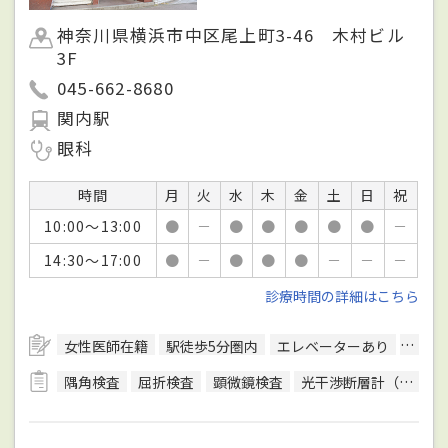
神奈川県横浜市中区尾上町3-46 木村ビル
3F
045-662-8680
関内駅
眼科
時間
月
火
水
木
金
土
日
祝
10:00～13:00
●
－
●
●
●
●
●
－
14:30～17:00
●
－
●
●
●
－
－
－
診療時間の詳細はこちら
女性医師在籍
駅徒歩5分圏内
エレベーターあり
日本
隅角検査
屈折検査
顕微鏡検査
光干渉断層計（OCT）検査