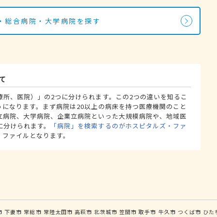
・総合病院・大学病院を探す
て
療所、医院）」の2つに分けられます。この2つの違いを知るこ
うになります。まず病院は20以上の病床を持つ医療機関のこと
立病院、大学病院、企業立病院といった大規模病院や、地域医
に分けられます。
「病院」を検索するのがホスピタルズ・ファ
・ファイルとなります。
市
下妻市
常総市
常陸太田市
高萩市
北茨城市
笠間市
取手市
牛久市
つくば市
ひた