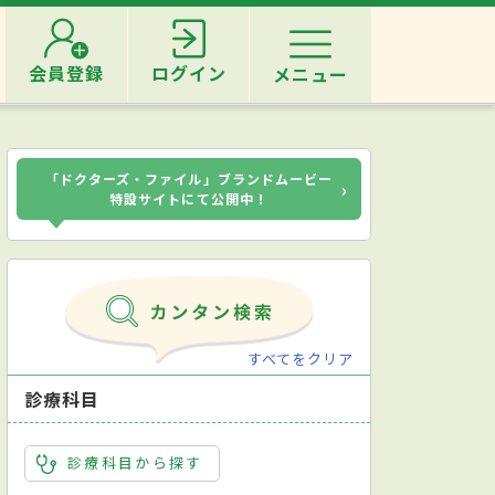
会員登録
ログイン
メニュー
「ドクターズ・ファイル」ブランドムービー
›
特設サイトにて公開中！
すべてをクリア
診療科目
診療科目から探す