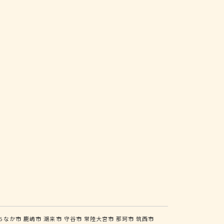
ちなか市
鹿嶋市
潮来市
守谷市
常陸大宮市
那珂市
筑西市