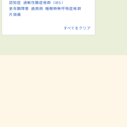
認知症
過敏性腸症候群（IBS）
更年期障害
歯周病
睡眠時無呼吸症候群
片頭痛
すべてをクリア