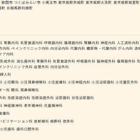
市
鉾田市
つくばみらい市
小美玉市
東茨城郡茨城町
東茨城郡大洗町
東茨城郡城里町
境町
北相馬郡利根町
科
胃腸内科
気管食道内科
呼吸器内科
循環器内科
腎臓内科
神経内科
人工透析内科
方内科
ペインクリニック内科
内分泌内科
代謝内科
糖尿病・代謝内科
がん内科
透
ケア内科
形成外科
消化器外科
胃腸外科
気管食道外科
呼吸器外科
脳神経外科
循環器外科
インクリニック外科
血管外科
内分泌外科
婦人科
科
小児眼科
小児耳鼻咽喉科
小児皮膚科
小児神経内科
小児泌尿器科
小児整形外科
ギー科
眼科
耳鼻咽喉科
外科
性感染症内科
性感染症外科
泌尿器科
女性泌尿器科
科
神経精神科
老年精神科
児童精神科
皮膚科
ハビリテーション科
放射線科
麻酔科
救急科
小児歯科
歯科口腔外科