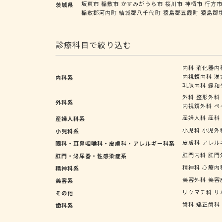
坂東市
稲敷市
かすみがうら市
桜川市
神栖市
行方
茨城県
稲敷郡河内町
結城郡八千代町
猿島郡五霞町
猿島郡
診療科目で絞り込む
内科
消化器内
内視鏡内科
漢
内科系
乳腺内科
緩和
外科
整形外科
外科系
内視鏡外科
ペ
産婦人科
産科
産婦人科系
小児科
小児外
小児科系
皮膚科
アレル
眼科・耳鼻咽喉科・皮膚科・アレルギー科系
肛門内科
肛門
肛門・泌尿器・性感染症系
精神科
心療内
精神科系
美容外科
美容
美容系
リウマチ科
リ
その他
歯科
矯正歯科
歯科系