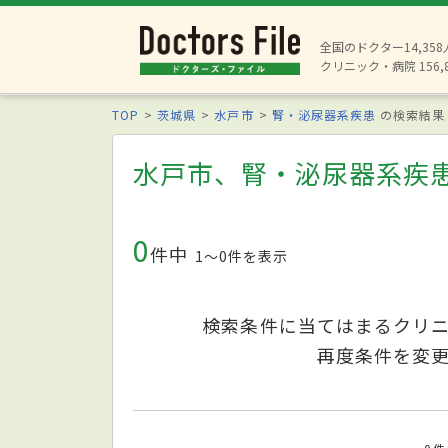
全国のドクター14,35
クリニック・病院 156,
TOP
茨城県
水戸市
腎・泌尿器系疾患
の検索結果
水戸市、腎・泌尿器系疾
0
件中
1〜0件を表示
検索条件に当てはまるクリ
再度条件を変