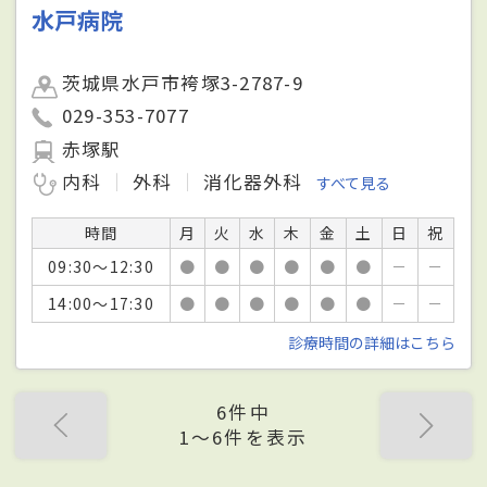
水戸病院
茨城県水戸市袴塚3-2787-9
029-353-7077
赤塚駅
内科
外科
消化器外科
すべて見る
時間
月
火
水
木
金
土
日
祝
09:30～12:30
●
●
●
●
●
●
－
－
14:00～17:30
●
●
●
●
●
●
－
－
診療時間の詳細はこちら
6件中
1〜6件を表示