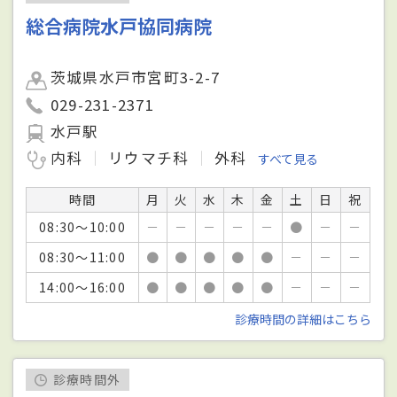
総合病院水戸協同病院
茨城県水戸市宮町3-2-7
029-231-2371
水戸駅
内科
リウマチ科
外科
すべて見る
時間
月
火
水
木
金
土
日
祝
08:30～10:00
－
－
－
－
－
●
－
－
08:30～11:00
●
●
●
●
●
－
－
－
14:00～16:00
●
●
●
●
●
－
－
－
診療時間の詳細はこちら
診療時間外