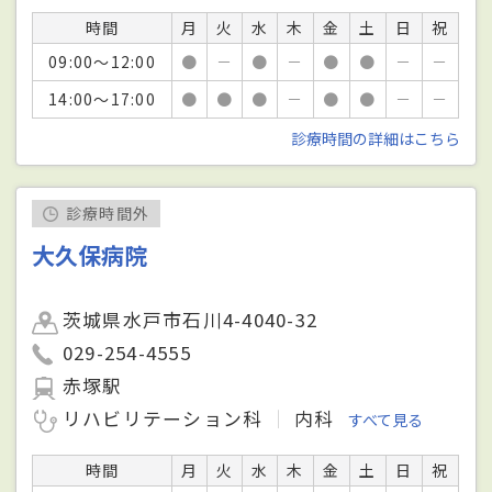
時間
月
火
水
木
金
土
日
祝
09:00～12:00
●
－
●
－
●
●
－
－
14:00～17:00
●
●
●
－
●
●
－
－
診療時間の詳細はこちら
診療時間外
大久保病院
茨城県水戸市石川4-4040-32
029-254-4555
赤塚駅
リハビリテーション科
内科
すべて見る
時間
月
火
水
木
金
土
日
祝