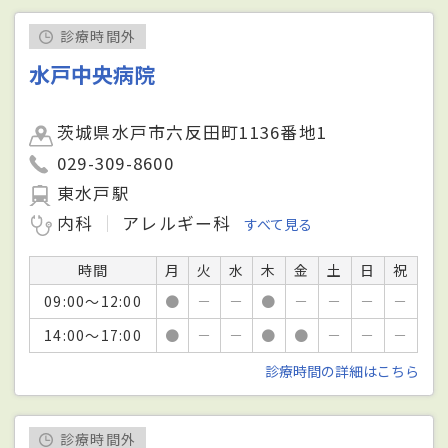
診療時間外
水戸中央病院
茨城県水戸市六反田町1136番地1
029-309-8600
東水戸駅
内科
アレルギー科
すべて見る
時間
月
火
水
木
金
土
日
祝
09:00～12:00
●
－
－
●
－
－
－
－
14:00～17:00
●
－
－
●
●
－
－
－
診療時間の詳細はこちら
診療時間外