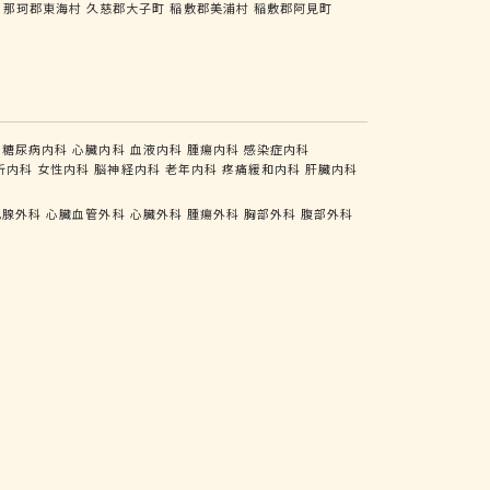
那珂郡東海村
久慈郡大子町
稲敷郡美浦村
稲敷郡阿見町
糖尿病内科
心臓内科
血液内科
腫瘍内科
感染症内科
析内科
女性内科
脳神経内科
老年内科
疼痛緩和内科
肝臓内科
乳腺外科
心臓血管外科
心臓外科
腫瘍外科
胸部外科
腹部外科