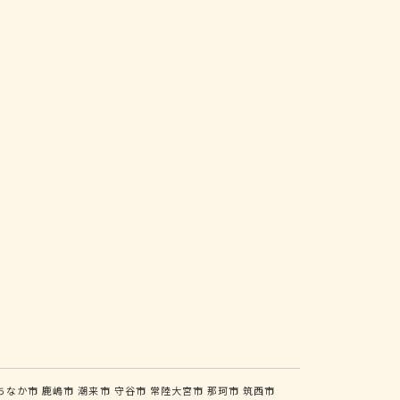
ちなか市
鹿嶋市
潮来市
守谷市
常陸大宮市
那珂市
筑西市