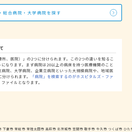
・総合病院・大学病院を探す
て
療所、医院）」の2つに分けられます。この2つの違いを知るこ
うになります。まず病院は20以上の病床を持つ医療機関のこと
立病院、大学病院、企業立病院といった大規模病院や、地域医
に分けられます。
「病院」を検索するのがホスピタルズ・ファ
・ファイルとなります。
市
下妻市
常総市
常陸太田市
高萩市
北茨城市
笠間市
取手市
牛久市
つくば市
ひた