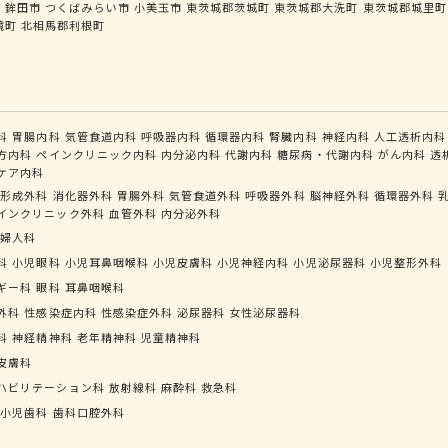
市
鉾田市
つくばみらい市
小美玉市
東茨城郡茨城町
東茨城郡大洗町
東茨城郡城里町
境町
北相馬郡利根町
科
胃腸内科
気管食道内科
呼吸器内科
循環器内科
腎臓内科
神経内科
人工透析内科
方内科
ペインクリニック内科
内分泌内科
代謝内科
糖尿病・代謝内科
がん内科
透
ケア内科
形成外科
消化器外科
胃腸外科
気管食道外科
呼吸器外科
脳神経外科
循環器外科
インクリニック外科
血管外科
内分泌外科
婦人科
科
小児眼科
小児耳鼻咽喉科
小児皮膚科
小児神経内科
小児泌尿器科
小児整形外科
ギー科
眼科
耳鼻咽喉科
外科
性感染症内科
性感染症外科
泌尿器科
女性泌尿器科
科
神経精神科
老年精神科
児童精神科
皮膚科
ハビリテーション科
放射線科
麻酔科
救急科
小児歯科
歯科口腔外科