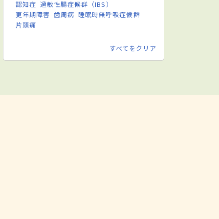
認知症
過敏性腸症候群（IBS）
更年期障害
歯周病
睡眠時無呼吸症候群
片頭痛
すべてをクリア