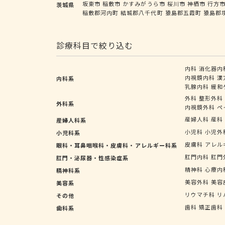
坂東市
稲敷市
かすみがうら市
桜川市
神栖市
行方
茨城県
稲敷郡河内町
結城郡八千代町
猿島郡五霞町
猿島郡
診療科目で絞り込む
内科
消化器内
内視鏡内科
漢
内科系
乳腺内科
緩和
外科
整形外科
外科系
内視鏡外科
ペ
産婦人科
産科
産婦人科系
小児科
小児外
小児科系
皮膚科
アレル
眼科・耳鼻咽喉科・皮膚科・アレルギー科系
肛門内科
肛門
肛門・泌尿器・性感染症系
精神科
心療内
精神科系
美容外科
美容
美容系
リウマチ科
リ
その他
歯科
矯正歯科
歯科系