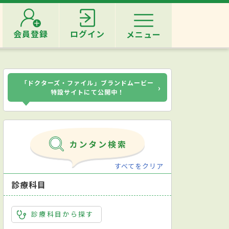
会員登録
ログイン
メニュー
「ドクターズ・ファイル」ブランドムービー
›
特設サイトにて公開中！
すべてをクリア
診療科目
診療科目から探す