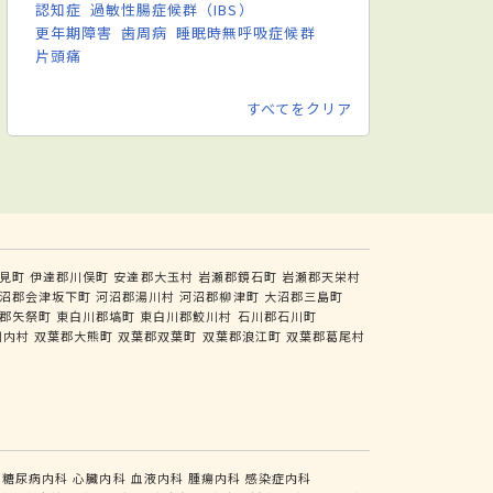
認知症
過敏性腸症候群（IBS）
更年期障害
歯周病
睡眠時無呼吸症候群
片頭痛
すべてをクリア
見町
伊達郡川俣町
安達郡大玉村
岩瀬郡鏡石町
岩瀬郡天栄村
沼郡会津坂下町
河沼郡湯川村
河沼郡柳津町
大沼郡三島町
郡矢祭町
東白川郡塙町
東白川郡鮫川村
石川郡石川町
川内村
双葉郡大熊町
双葉郡双葉町
双葉郡浪江町
双葉郡葛尾村
糖尿病内科
心臓内科
血液内科
腫瘍内科
感染症内科