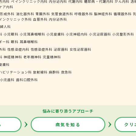
方内科
ペインクリニック内科
内分泌内科
代謝内科
糖尿病・代謝内科
がん内科
透
ケア内科
形成外科
消化器外科
胃腸外科
気管食道外科
呼吸器外科
脳神経外科
循環器外科
インクリニック外科
血管外科
内分泌外科
婦人科
科
小児眼科
小児耳鼻咽喉科
小児皮膚科
小児神経内科
小児泌尿器科
小児整形外科
ギー科
眼科
耳鼻咽喉科
外科
性感染症内科
性感染症外科
泌尿器科
女性泌尿器科
科
神経精神科
老年精神科
児童精神科
皮膚科
ハビリテーション科
放射線科
麻酔科
救急科
小児歯科
歯科口腔外科
悩みに寄り添うアプローチ
る
病気を知る
クリ