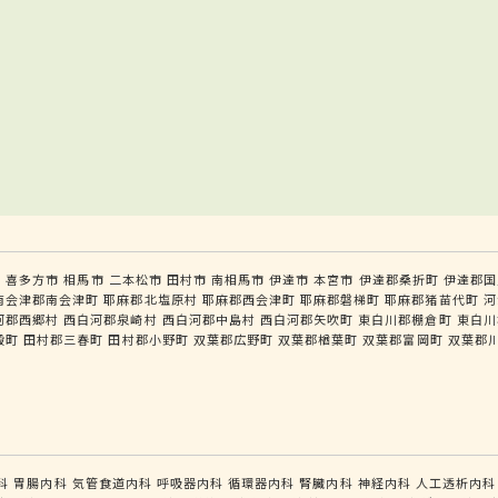
市
喜多方市
相馬市
二本松市
田村市
南相馬市
伊達市
本宮市
伊達郡桑折町
伊達郡国
南会津郡南会津町
耶麻郡北塩原村
耶麻郡西会津町
耶麻郡磐梯町
耶麻郡猪苗代町
河
河郡西郷村
西白河郡泉崎村
西白河郡中島村
西白河郡矢吹町
東白川郡棚倉町
東白川
殿町
田村郡三春町
田村郡小野町
双葉郡広野町
双葉郡楢葉町
双葉郡富岡町
双葉郡
科
胃腸内科
気管食道内科
呼吸器内科
循環器内科
腎臓内科
神経内科
人工透析内科