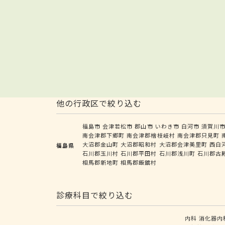
他の行政区で絞り込む
福島市
会津若松市
郡山市
いわき市
白河市
須賀川
南会津郡下郷町
南会津郡檜枝岐村
南会津郡只見町
大沼郡金山町
大沼郡昭和村
大沼郡会津美里町
西白
福島県
石川郡玉川村
石川郡平田村
石川郡浅川町
石川郡古
相馬郡新地町
相馬郡飯舘村
診療科目で絞り込む
内科
消化器内