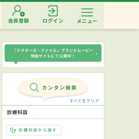
会員登録
ログイン
メニュー
「ドクターズ・ファイル」ブランドムービー
›
特設サイトにて公開中！
すべてをクリア
診療科目
診療科目から探す