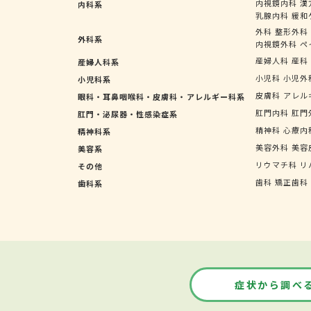
内視鏡内科
漢
内科系
乳腺内科
緩和
外科
整形外科
外科系
内視鏡外科
ペ
産婦人科
産科
産婦人科系
小児科
小児外
小児科系
皮膚科
アレル
眼科・耳鼻咽喉科・皮膚科・アレルギー科系
肛門内科
肛門
肛門・泌尿器・性感染症系
精神科
心療内
精神科系
美容外科
美容
美容系
リウマチ科
リ
その他
歯科
矯正歯科
歯科系
症状から調べ