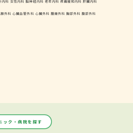
析内科
女性内科
脳神経内科
老年内科
疼痛緩和内科
肝臓内科
乳腺外科
心臓血管外科
心臓外科
腫瘍外科
胸部外科
腹部外科
ニック・病院を探す