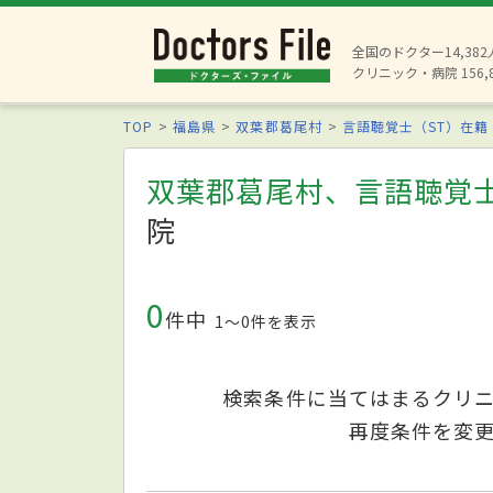
全国のドクター14,38
クリニック・病院 156,
TOP
福島県
双葉郡葛尾村
言語聴覚士（ST）在籍
双葉郡葛尾村、言語聴覚士
院
0
件中
1〜0件を表示
検索条件に当てはまるクリ
再度条件を変