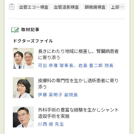
血管エコー検査
血管造影検査
顕微鏡検査
上部内視鏡検査
取材記事
ドクターズファイル
長きにわたり地域に根差し、腎臓病患者
に寄り添う
河出 恭雅 理事長、岩島 重二郎 院長
皮膚科の専門性を生かし透析患者に寄り
添う
伊藤 英明子 副院長
外科手術の豊富な経験を生かしシャント
造設手術を実施
川西 順 先生