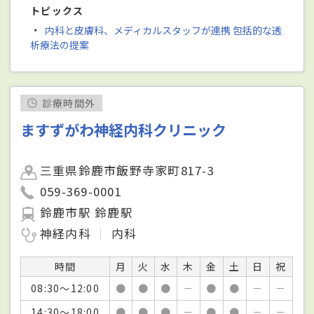
トピックス
・
内科と皮膚科、メディカルスタッフが連携 包括的な透
析療法の提案
診療時間外
ますずがわ神経内科クリニック
三重県鈴鹿市飯野寺家町817-3
059-369-0001
鈴鹿市駅 鈴鹿駅
神経内科
内科
時間
月
火
水
木
金
土
日
祝
08:30～12:00
●
●
●
－
●
●
－
－
14:30～18:00
●
●
●
－
●
●
－
－