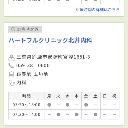
診療時間の詳細はこちら
診療時間外
ハートフルクリニック北井内科
三重県鈴鹿市安塚町宮塚1651-3
059-381-0600
鈴鹿駅 玉垣駅
内科
時間
月
火
水
木
金
土
日
祝
07:30～18:00
●
－
●
－
●
－
－
－
07:30～14:00
－
●
－
●
－
●
－
－