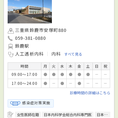
三重県鈴鹿市安塚町880
059-381-0880
鈴鹿駅
人工透析内科
内科
すべて見る
時間
月
火
水
木
金
土
日
祝
09:00～17:00
●
●
●
●
●
●
－
－
17:00～24:00
●
－
●
－
●
－
－
－
診療時間の詳細はこちら
感染症対策実施
女性医師在籍
日本内科学会総合内科専門医
日本皮膚科学会皮膚科専門医