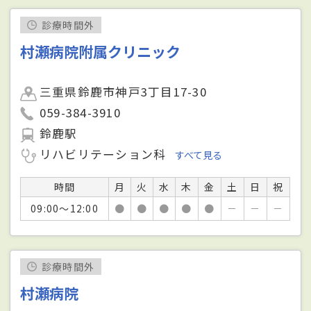
診療時間外
村瀬病院附属クリニック
三重県鈴鹿市神戸3丁目17-30
059-384-3910
鈴鹿駅
リハビリテーション科
すべて見る
時間
月
火
水
木
金
土
日
祝
09:00～12:00
●
●
●
●
●
－
－
－
診療時間外
村瀬病院